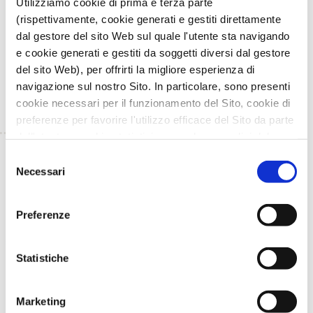
Utilizziamo cookie di prima e terza parte
Nel complesso, le ricerche in corso hanno gettato
le basi per avviare prove di crescita direttamente
(rispettivamente, cookie generati e gestiti direttamente
negli allevamenti con parziale o totale sostituzione
dal gestore del sito Web sul quale l'utente sta navigando
della farina di pesce nei mangimi.
e cookie generati e gestiti da soggetti diversi dal gestore
del sito Web), per offrirti la migliore esperienza di
navigazione sul nostro Sito. In particolare, sono presenti
cookie necessari per il funzionamento del Sito, cookie di
preferenze per favorire l'utilizzo efficace del Sito da parte
dell'utente e cookie statistici per svolgere analisi del
traffico del Sito Web. Puoi decidere liberamente quali
TORNA INDIETRO
Selezione
categorie di cookie accettare.
Necessari
del
Per maggiori informazioni, consulta le nostre pagine
consenso
TI È PIACIUTO IL POST?
CONDIVIDI!
Informativa Privacy
e
Cookie Policy
.
Preferenze
Statistiche
Marketing