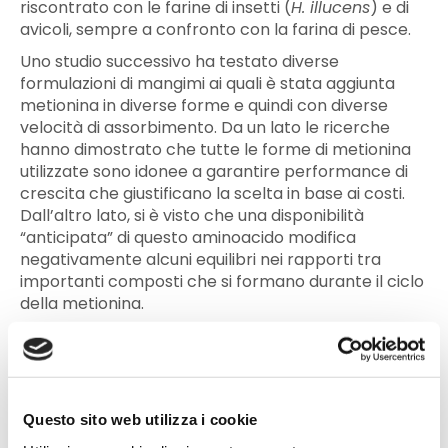
riscontrato con le farine di insetti (
H. illucens
) e di
avicoli, sempre a confronto con la farina di pesce.
Uno studio successivo ha testato diverse
formulazioni di mangimi ai quali è stata aggiunta
metionina in diverse forme e quindi con diverse
velocità di assorbimento. Da un lato le ricerche
hanno dimostrato che tutte le forme di metionina
utilizzate sono idonee a garantire performance di
crescita che giustificano la scelta in base ai costi.
Dall’altro lato, si è visto che una disponibilità
“anticipata” di questo aminoacido modifica
negativamente alcuni equilibri nei rapporti tra
importanti composti che si formano durante il ciclo
della metionina.
Tutte le sperimentazioni effettuate hanno
dimostrato l’importanza di avere un’equilibrata
disponibilità di metionina, visti i suoi molteplici e
complessi ruoli che questo aminoacido ha nel
Questo sito web utilizza i cookie
metabolismo.