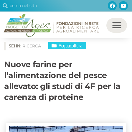
Cerca
Facebo
You
Vai
Cerca
al
contenuto
Acquacoltura
SEI IN:
RICERCA
Nuove farine per
l’alimentazione del pesce
allevato: gli studi di 4F per la
carenza di proteine