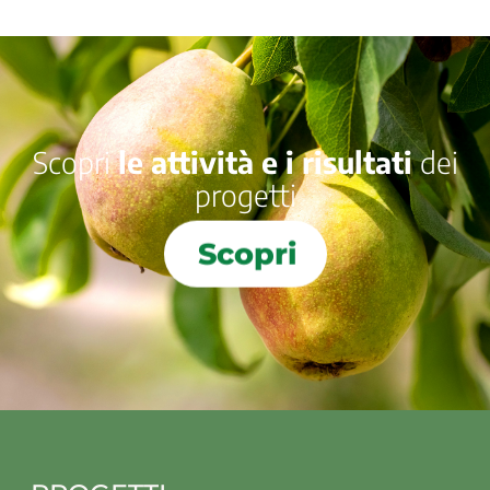
Scopri
le attività e i risultati
dei
progetti
Scopri