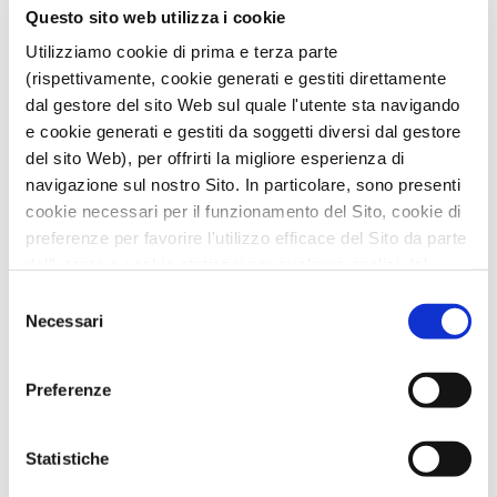
Questo sito web utilizza i cookie
Utilizziamo cookie di prima e terza parte
(rispettivamente, cookie generati e gestiti direttamente
STAYFRESH
dal gestore del sito Web sul quale l'utente sta navigando
e cookie generati e gestiti da soggetti diversi dal gestore
del sito Web), per offrirti la migliore esperienza di
STAYFRESH – Strategie innovative rispondenti
ai bisogni delle imprese del comparto degli
navigazione sul nostro Sito. In particolare, sono presenti
ortofrutticoli della IV gamma
è un progetto di
cookie necessari per il funzionamento del Sito, cookie di
ricerca che ha messo a punto
nuovi metodi di
preferenze per favorire l'utilizzo efficace del Sito da parte
coltivazione e di lavorazione per prolungare la
dell'utente e cookie statistici per svolgere analisi del
shelf-life
del prodotto confezionato e aumentare
traffico del Sito Web. Puoi decidere liberamente quali
Selezione
la sicurezza per il consumatore, in un’ottica di
categorie di cookie accettare.
Necessari
del
economia circolare. Per
i vegetali in foglia
(nello
Per maggiori informazioni, consulta le nostre pagine
consenso
specifico
Valerianella Locusta
) il progetto ha
Informativa Privacy
e
Cookie Policy
.
identificato nuove soluzioni di coltivazione fuori
Preferenze
suolo che riducono
l’accumulo di nitriti nelle
foglie
, i cui quantitativi oltre certi limiti risultano
dannosi per la salute umana.
Statistiche
LEGGI TUTTO