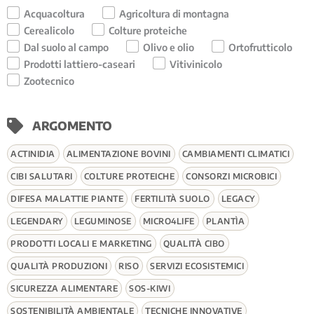
Acquacoltura
Agricoltura di montagna
Cerealicolo
Colture proteiche
Dal suolo al campo
Olivo e olio
Ortofrutticolo
Prodotti lattiero-caseari
Vitivinicolo
Zootecnico
ARGOMENTO
ACTINIDIA
ALIMENTAZIONE BOVINI
CAMBIAMENTI CLIMATICI
CIBI SALUTARI
COLTURE PROTEICHE
CONSORZI MICROBICI
DIFESA MALATTIE PIANTE
FERTILITÀ SUOLO
LEGACY
LEGENDARY
LEGUMINOSE
MICRO4LIFE
PLANTÌA
PRODOTTI LOCALI E MARKETING
QUALITÀ CIBO
QUALITÀ PRODUZIONI
RISO
SERVIZI ECOSISTEMICI
SICUREZZA ALIMENTARE
SOS-KIWI
SOSTENIBILITÀ AMBIENTALE
TECNICHE INNOVATIVE