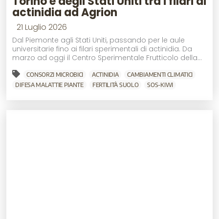
Torino e degli Stati Uniti tra i filari di
actinidia ad Agrion
21 Luglio 2026
Dal Piemonte agli Stati Uniti, passando per le aule
universitarie fino ai filari sperimentali di actinidia. Da
marzo ad oggi il Centro Sperimentale Frutticolo della...
CONSORZI MICROBICI
ACTINIDIA
CAMBIAMENTI CLIMATICI
DIFESA MALATTIE PIANTE
FERTILITÀ SUOLO
SOS-KIWI