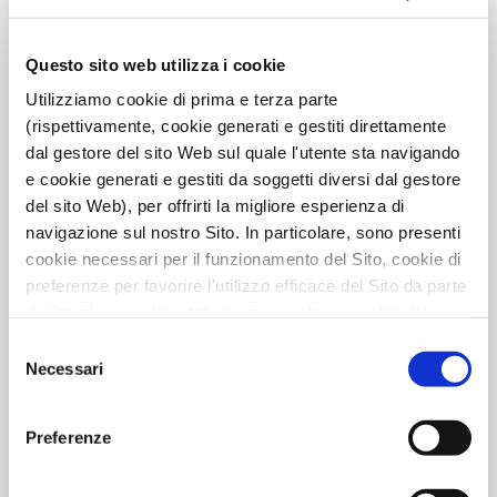
Questo sito web utilizza i cookie
Utilizziamo cookie di prima e terza parte
(rispettivamente, cookie generati e gestiti direttamente
dal gestore del sito Web sul quale l'utente sta navigando
e cookie generati e gestiti da soggetti diversi dal gestore
del sito Web), per offrirti la migliore esperienza di
navigazione sul nostro Sito. In particolare, sono presenti
cookie necessari per il funzionamento del Sito, cookie di
preferenze per favorire l'utilizzo efficace del Sito da parte
dell'utente e cookie statistici per svolgere analisi del
traffico del Sito Web. Puoi decidere liberamente quali
Selezione
categorie di cookie accettare.
Necessari
del
Per maggiori informazioni, consulta le nostre pagine
consenso
Informativa Privacy
e
Cookie Policy
.
Preferenze