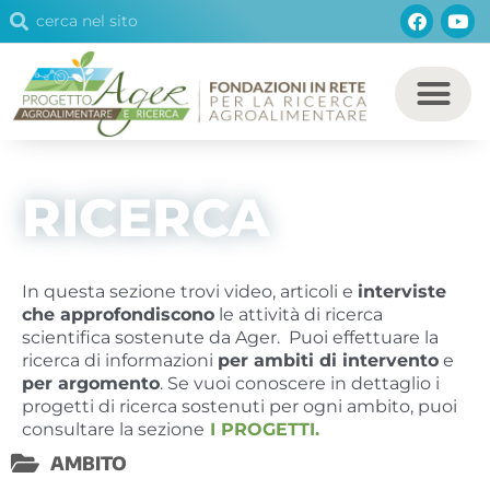
Cerca
Facebo
You
Vai
Cerca
al
contenuto
RICERCA
In questa sezione trovi video, articoli e
interviste
che approfondiscono
le attività di ricerca
scientifica sostenute da Ager.
Puoi effettuare la
ricerca di informazioni
per ambiti di intervento
e
per argomento
. Se vuoi conoscere in dettaglio i
progetti di ricerca sostenuti per ogni ambito, puoi
consultare la sezione
I PROGETTI.
AMBITO