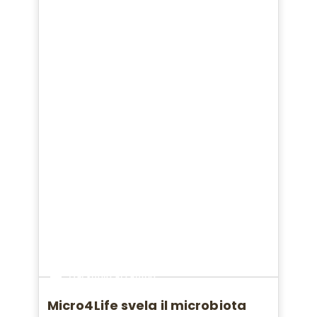
Dal suolo al campo
Micro4Life svela il microbiota