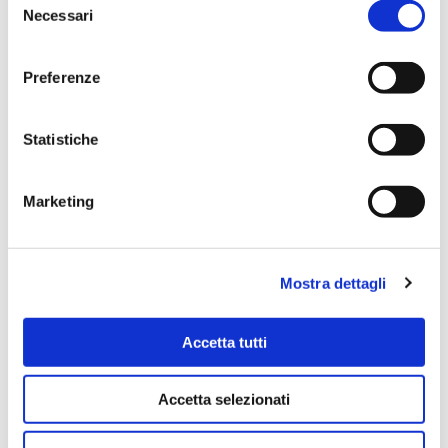
categorie di cookie accettare.
Necessari
del
Per maggiori informazioni, consulta le nostre pagine
consenso
Informativa Privacy
e
Cookie Policy
.
Preferenze
Statistiche
Marketing
Mostra dettagli
Accetta tutti
Accetta selezionati