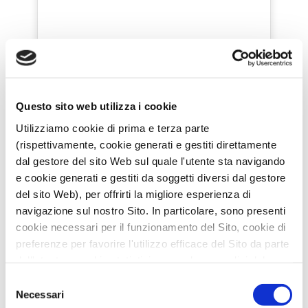
Questo sito web utilizza i cookie
Utilizziamo cookie di prima e terza parte
(rispettivamente, cookie generati e gestiti direttamente
dal gestore del sito Web sul quale l'utente sta navigando
e cookie generati e gestiti da soggetti diversi dal gestore
del sito Web), per offrirti la migliore esperienza di
navigazione sul nostro Sito. In particolare, sono presenti
cookie necessari per il funzionamento del Sito, cookie di
preferenze per favorire l'utilizzo efficace del Sito da parte
dell'utente e cookie statistici per svolgere analisi del
traffico del Sito Web. Puoi decidere liberamente quali
Selezione
categorie di cookie accettare.
Necessari
del