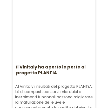
Dal suolo al campo
Il Vinitaly ha aperto le porte al
progetto PLANTìA
Al Vinitaly i risultati del progetto PLANTìA:
tè di compost, consorzi microbici e
inerbimenti funzionali possono migliorare
la maturazione delle uve e
conseguentemente la qualità del vino. Le