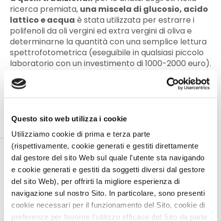
ricerca premiata,
una miscela di glucosio, acido
lattico e acqua
è stata utilizzata per estrarre i
polifenoli da oli vergini ed extra vergini di oliva e
determinarne la quantità con una semplice lettura
spettrofotometrica (eseguibile in qualsiasi piccolo
laboratorio con un investimento di 1000-2000 euro).
I risultati, molto incoraggianti, sono stati il punto di
partenza per le ulteriori attività che Ager
consentirà di portare avanti nei prossimi mesi.
Questo sito web utilizza i cookie
Utilizziamo cookie di prima e terza parte
(rispettivamente, cookie generati e gestiti direttamente
TORNA INDIETRO
dal gestore del sito Web sul quale l'utente sta navigando
e cookie generati e gestiti da soggetti diversi dal gestore
del sito Web), per offrirti la migliore esperienza di
TI È PIACIUTO IL POST?
CONDIVIDI!
navigazione sul nostro Sito. In particolare, sono presenti
cookie necessari per il funzionamento del Sito, cookie di
preferenze per favorire l'utilizzo efficace del Sito da parte