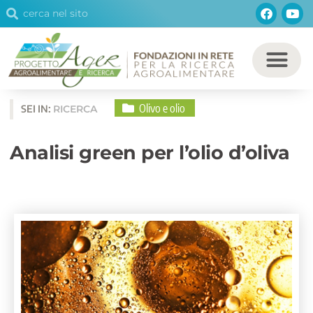
Cerca
Facebo
You
Vai
Cerca
al
contenuto
Olivo e olio
SEI IN:
RICERCA
Analisi green per l’olio d’oliva