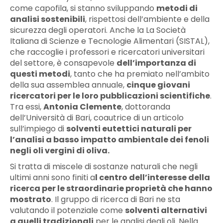
come capofila, si stanno sviluppando
metodi di
analisi sostenibili
, rispettosi dell’ambiente e della
sicurezza degli operatori. Anche la La Società
Italiana di Scienze e Tecnologie Alimentari (SISTAL),
che raccoglie i professori e ricercatori universitari
del settore, è consapevole
dell’importanza di
questi metodi
, tanto che ha premiato nell’ambito
della sua assemblea annuale,
cinque giovani
ricercatori per le loro pubblicazioni scientifiche
.
Tra essi,
Antonia Clemente
, dottoranda
dell’Università di Bari, coautrice di un articolo
sull’impiego di
solventi eutettici naturali per
l’analisi a basso impatto ambientale dei fenoli
negli oli vergini di oliva.
Si tratta di miscele di sostanze naturali che negli
ultimi anni sono finiti a
l centro dell’interesse della
ricerca per le straordinarie proprietà che hanno
mostrato
. Il gruppo di ricerca di Bari ne sta
valutando il potenziale come
solventi alternativi
a quelli tradizionali
per le analisi degli oli. Nella