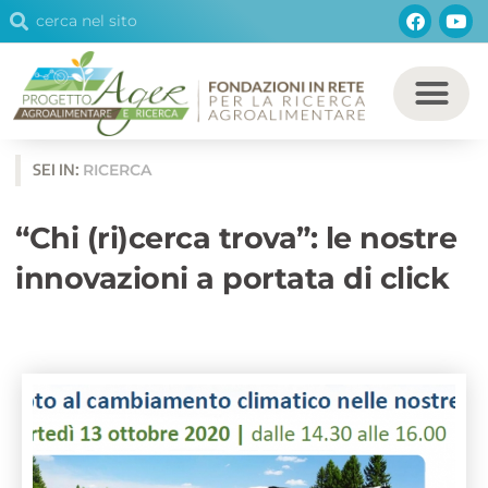
Cerca
Facebo
You
Vai
Cerca
al
contenuto
SEI IN:
RICERCA
“Chi (ri)cerca trova”: le nostre
innovazioni a portata di click