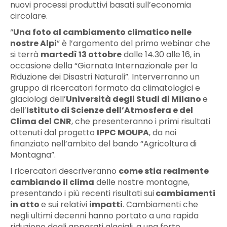
nuovi processi produttivi basati sull’economia
circolare.
“
Una foto al cambiamento climatico nelle
nostre Alpi
” è l’argomento del primo webinar che
si terrà
martedì 13 ottobre
dalle 14.30 alle 16, in
occasione della “Giornata Internazionale per la
Riduzione dei Disastri Naturali”. Interverranno un
gruppo di ricercatori formato da climatologici e
glaciologi dell’
Università degli Studi di Milano
e
dell’
Istituto di Scienze dell’Atmosfera e del
Clima del CNR
, che presenteranno i primi risultati
ottenuti dal progetto
IPPC MOUPA
, da noi
finanziato nell’ambito del bando “Agricoltura di
Montagna”.
I ricercatori descriveranno
come stia realmente
cambiando il clima
delle nostre montagne,
presentando i più recenti risultati sui
cambiamenti
in atto
e sui relativi
impatti
. Cambiamenti che
negli ultimi decenni hanno portato a una rapida
riduzione degli apparati glaciali, a una forte