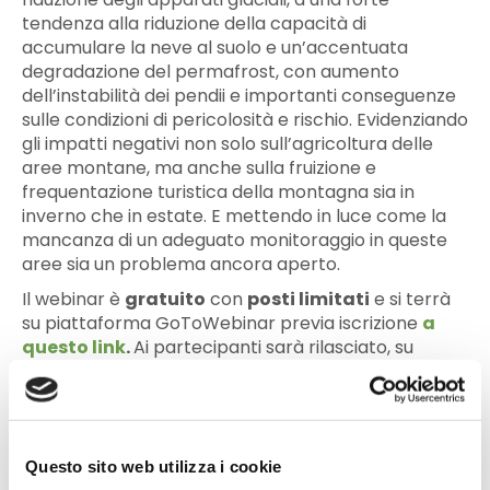
tendenza alla riduzione della capacità di
accumulare la neve al suolo e un’accentuata
degradazione del permafrost, con aumento
dell’instabilità dei pendii e importanti conseguenze
sulle condizioni di pericolosità e rischio. Evidenziando
gli impatti negativi non solo sull’agricoltura delle
aree montane, ma anche sulla fruizione e
frequentazione turistica della montagna sia in
inverno che in estate. E mettendo in luce come la
mancanza di un adeguato monitoraggio in queste
aree sia un problema ancora aperto.
Il webinar è
gratuito
con
posti limitati
e si terrà
su piattaforma GoToWebinar previa iscrizione
a
questo link
.
Ai partecipanti sarà rilasciato, su
richiesta, un attestato di partecipazione.
L’evento partecipa al programma di formazione
professionale continua dei Dottori Agronomi e dei
Dottori Forestali, avendo il riconoscimento di 0,188
Questo sito web utilizza i cookie
CFP