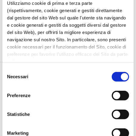
Utilizziamo cookie di prima e terza parte
Scarica
la locandina dell’evento
con relativo
(rispettivamente, cookie generati e gestiti direttamente
programma.
dal gestore del sito Web sul quale l'utente sta navigando
Tutte le informazioni sui prossimi webinar attivati da
e cookie generati e gestiti da soggetti diversi dal gestore
AGER in collaborazione con i progetti, saranno
del sito Web), per offrirti la migliore esperienza di
pubblicate su questo sito.
navigazione sul nostro Sito. In particolare, sono presenti
cookie necessari per il funzionamento del Sito, cookie di
preferenze per favorire l'utilizzo efficace del Sito da parte
dell'utente e cookie statistici per svolgere analisi del
traffico del Sito Web. Puoi decidere liberamente quali
Selezione
TORNA INDIETRO
categorie di cookie accettare.
Necessari
del
Per maggiori informazioni, consulta le nostre pagine
consenso
TI È PIACIUTO IL POST?
CONDIVIDI!
Informativa Privacy
e
Cookie Policy
.
Preferenze
Statistiche
Marketing