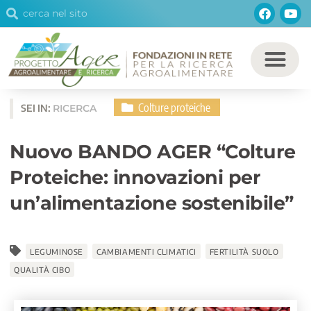
Cerca
Facebo
You
Vai
Cerca
al
contenuto
Colture proteiche
SEI IN:
RICERCA
Nuovo BANDO AGER “Colture
Proteiche: innovazioni per
un’alimentazione sostenibile”
LEGUMINOSE
CAMBIAMENTI CLIMATICI
FERTILITÀ SUOLO
QUALITÀ CIBO