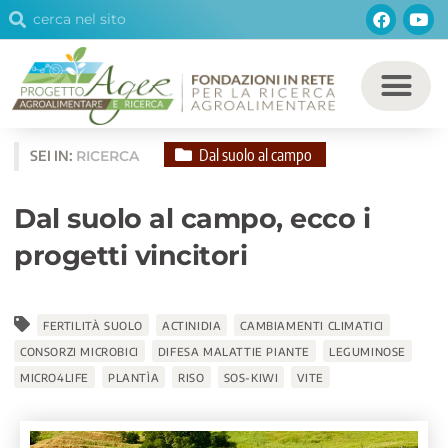
Cerca
Facebo
You
Vai
Cerca
al
contenuto
Dal suolo al campo
SEI IN:
RICERCA
Dal suolo al campo, ecco i
progetti vincitori
FERTILITÀ SUOLO
ACTINIDIA
CAMBIAMENTI CLIMATICI
CONSORZI MICROBICI
DIFESA MALATTIE PIANTE
LEGUMINOSE
MICRO4LIFE
PLANTÌA
RISO
SOS-KIWI
VITE