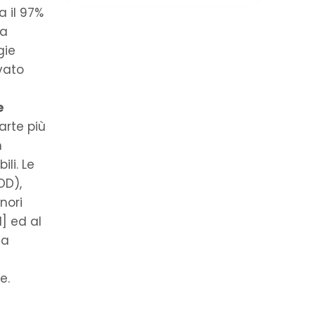
a il 97%
ra
gie
evato
e
arte più
n
li. Le
OD),
nori
N] ed al
la
e.