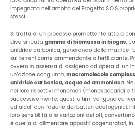
lavorando l’unità operativa del Dipartimento di 
impegnata nell’ambito del Progetto S.O.S proprio
stessi.
Si tratta di un processo promettente atto a co
diversificata
gamma di biomassa in biogas
, c
anidride carbonica, generando dalla matrice “o
sui terreni come ammendante o fertilizzante. Pr
ovvero in assenza di ossigeno ad opera di un in
un’azione congiunta,
macromolecole complesse 
anidride carbonica, acqua ed ammoniac
a. Ne
nei loro rispettivi monomeri (monosaccaridi e fen
successivamente, questi ultimi vengono convertit
ed alcoli con l’azione dei batteri acetogenici. In
loro sensibilità alle variazioni del pH, convertono
è quella di alimentare appositi cogenaratori, in