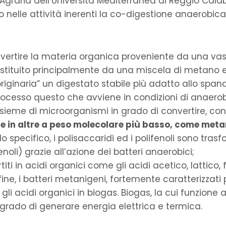
Agraria dell’Università Mediterranea di Reggio Calab
 nelle attività inerenti la co-digestione anaerobica
nvertire la materia organica proveniente da una va
ostituito principalmente da una miscela di metano e
riginaria” un digestato stabile più adatto allo spa
ocesso questo che avviene in condizioni di anaerobi
sieme di microorganismi in grado di convertire, con
in altre a peso molecolare più basso, come meta
llo specifico, i polisaccaridi ed i polifenoli sono tras
oli) grazie all’azione dei batteri anaerobici;
i in acidi organici come gli acidi acetico, lattico,
fine, i batteri metanigeni, fortemente caratterizzati 
 gli acidi organici in biogas. Biogas, la cui funzione 
 grado di generare energia elettrica e termica.