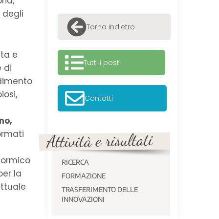
ria,
 degli
Torna indietro
sta e
Tutti i post
 di
ndimento
osi,
Contatti
no,
formati
 formico
RICERCA
per la
FORMAZIONE
attuale
TRASFERIMENTO DELLE
INNOVAZIONI