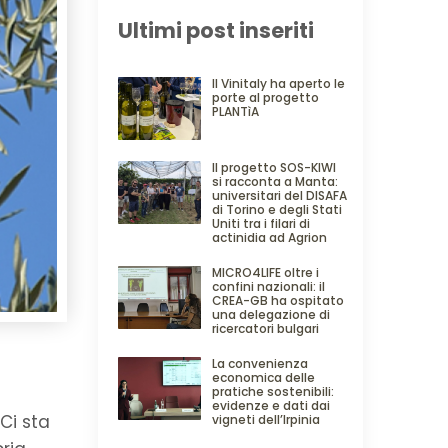
Ultimi post inseriti
Il Vinitaly ha aperto le
porte al progetto
PLANTìA
Il progetto SOS-KIWI
si racconta a Manta:
universitari del DISAFA
di Torino e degli Stati
Uniti tra i filari di
actinidia ad Agrion
MICRO4LIFE oltre i
confini nazionali: il
CREA-GB ha ospitato
una delegazione di
ricercatori bulgari
La convenienza
economica delle
pratiche sostenibili:
evidenze e dati dai
Ci sta
vigneti dell’Irpinia