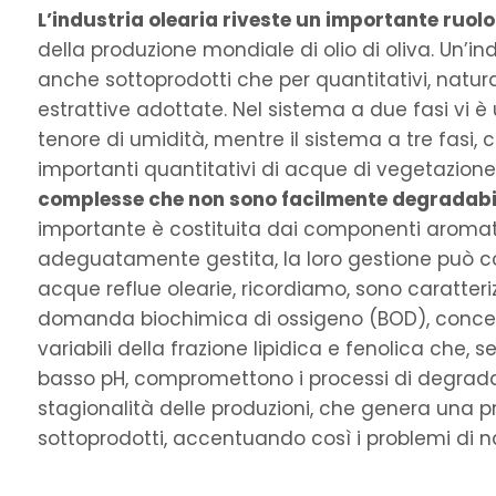
L’industria olearia riveste un importante ruol
della produzione mondiale di olio di oliva. Un’in
anche sottoprodotti che per quantitativi, natura
estrattive adottate. Nel sistema a due fasi vi è
tenore di umidità, mentre il sistema a tre fas
importanti quantitativi di acque di vegetazione
complesse che non sono facilmente degradabi
importante è costituita dai componenti aromatic
adeguatamente gestita, la loro gestione può co
acque reflue olearie, ricordiamo, sono caratt
domanda biochimica di ossigeno (BOD), concentr
variabili della frazione lipidica e fenolica che,
basso pH, compromettono i processi di degradaz
stagionalità delle produzioni, che genera una pr
sottoprodotti, accentuando così i problemi di