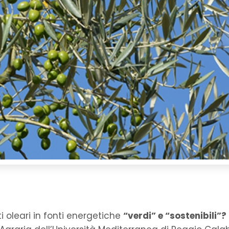
ti oleari in fonti energetiche
“verdi” e “sostenibili”?