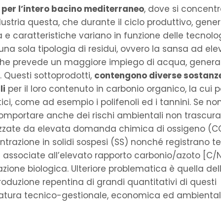
o per l’intero bacino mediterraneo
, dove si concentr
dustria questa, che durante il ciclo produttivo, gene
 e caratteristiche variano in funzione delle tecnolo
 una sola tipologia di residui, ovvero la sansa ad el
i, che prevede un maggiore impiego di acqua, genera
. Questi sottoprodotti,
contengono diverse sostanz
li
per il loro contenuto in carbonio organico, la cui p
i, come ad esempio i polifenoli ed i tannini. Se no
mportare anche dei rischi ambientali non trascurabi
erizzate da elevata domanda chimica di ossigeno (C
azione in solidi sospesi (SS) nonché registrano te
 se associate all’elevato rapporto carbonio/azoto [C/
ione biologica. Ulteriore problematica è quella del
oduzione repentina di grandi quantitativi di questi
 natura tecnico-gestionale, economica ed ambiental