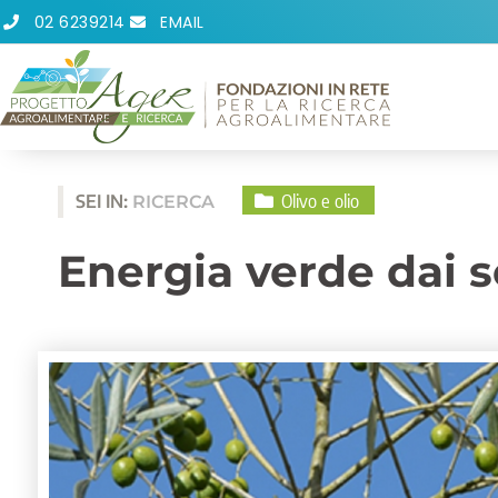
Vai
02 6239214
EMAIL
al
contenuto
Olivo e olio
SEI IN:
RICERCA
Energia verde dai s