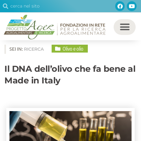
Cerca
Facebo
You
Vai
Cerca
al
contenuto
Olivo e olio
SEI IN:
RICERCA
Il DNA dell’olivo che fa bene al
Made in Italy