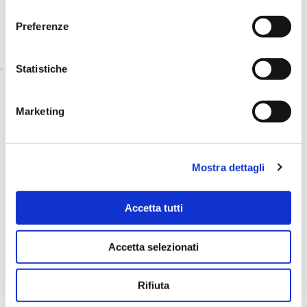
consenso
agronomiche delle varietà selezionate.
Informativa Privacy
e
Cookie Policy
.
Preferenze
Statistiche
TORNA INDIETRO
Marketing
TI È PIACIUTO IL POST?
CONDIVIDI!
Mostra dettagli
Accetta tutti
Accetta selezionati
Rifiuta