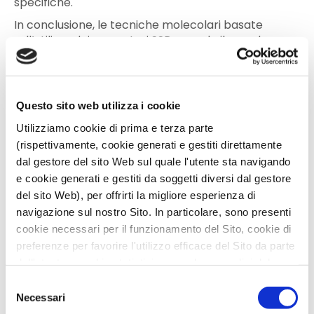
specifiche.
In conclusione, le tecniche molecolari basate
sull’utilizzo dei marcatori SSR, avendo il grande
vantaggio di essere altamente riproducibili, in larga
parte automatizzabili e indipendenti dai fattori
ambientali, possono essere un valido strumento
nella caratterizzazione delle varietà di olivo. Questo
Questo sito web utilizza i cookie
consentirà di tutelare e valorizzare
Utilizziamo cookie di prima e terza parte
maggiormente il prodotto “Made in Italy” e
(rispettivamente, cookie generati e gestiti direttamente
fornirà una garanzia ulteriore sia per il
dal gestore del sito Web sul quale l'utente sta navigando
produttore che per il consumatore
.
e cookie generati e gestiti da soggetti diversi dal gestore
Tale tecnica è stata utilizzata per la
del sito Web), per offrirti la migliore esperienza di
caratterizzazione di cultivar minori di olivo
navigazione sul nostro Sito. In particolare, sono presenti
realizzata nell’ambito del progetto S.O.S. Uno degli
cookie necessari per il funzionamento del Sito, cookie di
obiettivi progettuali è stato, infatti, quello di
preferenze per favorire l'utilizzo efficace del Sito da parte
indagare il potenziale di varietà minori e
scarsamente impiegate nel
contesto olivicolo-
dell'utente e cookie statistici per svolgere analisi del
oleario
attuale in termini quantitativi e qualitativi
traffico del Sito Web. Puoi decidere liberamente quali
Selezione
dell’olio vergine estratto, e contestualmente,
categorie di cookie accettare.
Necessari
del
studiare le caratteristiche genetiche, biologiche e
Per maggiori informazioni, consulta le nostre pagine