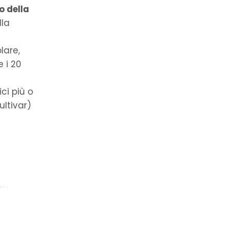
o della
lla
lare,
 i 20
ci più o
ultivar)