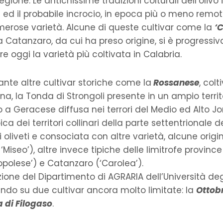
gione. Le antichissime tradizioni colturali dell’olivo 
ed il probabile incrocio, in epoca più o meno remota
umerose varietà. Alcune di queste cultivar come la
‘
 da Catanzaro, da cui ha preso origine, si è progress
are oggi la varietà più coltivata in Calabria.
ante altre cultivar storiche come la
Rossanese
, colt
a, la Tonda di Strongoli presente in un ampio territ
 a Geracese diffusa nei terrori del Medio ed Alto Jo
ipica dei territori collinari della parte settentrionale d
 oliveti e consociata con altre varietà, alcune origin
 ‘Miseo’), altre invece tipiche delle limitrofe province
nopolese’) e Catanzaro (‘Carolea’).
nzione del Dipartimento di AGRARIA dell’Università deg
ando su due cultivar ancora molto limitate: la
Ottob
 di Filogaso
.