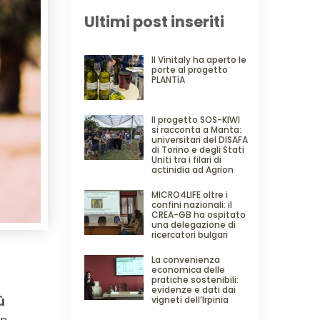
Ultimi post inseriti
Il Vinitaly ha aperto le
porte al progetto
PLANTìA
Il progetto SOS-KIWI
si racconta a Manta:
universitari del DISAFA
di Torino e degli Stati
Uniti tra i filari di
actinidia ad Agrion
MICRO4LIFE oltre i
confini nazionali: il
CREA-GB ha ospitato
una delegazione di
ricercatori bulgari
La convenienza
economica delle
pratiche sostenibili:
evidenze e dati dai
ù
vigneti dell’Irpinia