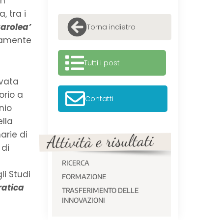
in
, tra i
Carolea’
Torna indietro
ivamente
Tutti i post
ivata
orio a
Contatti
nio
ella
arie di
 di
RICERCA
li Studi
FORMAZIONE
ratica
TRASFERIMENTO DELLE
INNOVAZIONI