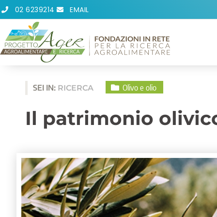
Vai
02 6239214
EMAIL
al
contenuto
Olivo e olio
SEI IN:
RICERCA
Il patrimonio olivi