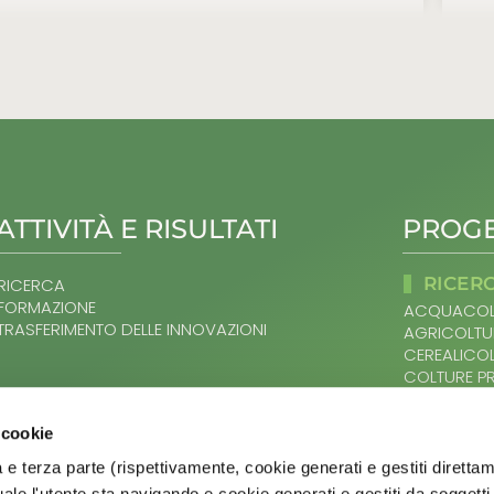
ATTIVITÀ E RISULTATI
PROGE
RICER
RICERCA
FORMAZIONE
ACQUACOL
TRASFERIMENTO DELLE INNOVAZIONI
AGRICOLTU
CEREALICO
COLTURE P
DAL SUOLO
SITEMAP
OLIVO E OL
 cookie
ORTOFRUTT
HOME
PRODOTTI L
 e terza parte (rispettivamente, cookie generati e gestiti diretta
AGER
VITIVINICO
ale l'utente sta navigando e cookie generati e gestiti da soggetti 