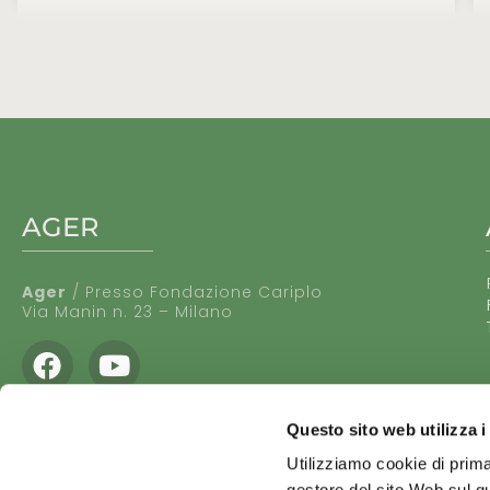
AGER
Ager
/ Presso Fondazione Cariplo
Via Manin n. 23 – Milano
Facebook
Youtube
Questo sito web utilizza i
Utilizziamo cookie di prima
gestore del sito Web sul qu