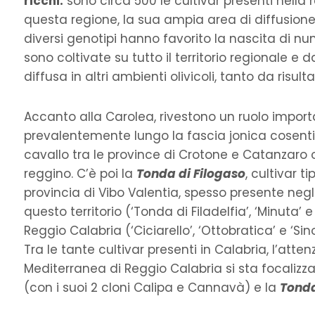
ricchi:
sono circa 500 le cultivar presenti nella re
questa regione, la sua ampia area di diffusione 
diversi genotipi hanno favorito la nascita di n
sono coltivate su tutto il territorio regionale e
diffusa in altri ambienti olivicoli, tanto da risult
Accanto alla Carolea, rivestono un ruolo import
prevalentemente lungo la fascia jonica cosentin
cavallo tra le province di Crotone e Catanzaro o
reggino. C’è poi la
Tonda di Filogaso
, cultivar t
provincia di Vibo Valentia, spesso presente negli
questo territorio (‘Tonda di Filadelfia’, ‘Minuta’ e
Reggio Calabria (‘Ciciarello’, ‘Ottobratica’ e ‘Si
Tra le tante cultivar presenti in Calabria, l’atte
Mediterranea di Reggio Calabria si sta focalizz
(con i suoi 2 cloni Calipa e Cannavà) e la
Tonda