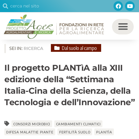
Cerca
Facebo
You
Vai
Cerca
al
contenuto
Dal suolo al campo
SEI IN:
RICERCA
Il progetto PLANTìA alla XIII
edizione della “Settimana
Italia-Cina della Scienza, della
Tecnologia e dell’Innovazione”
CONSORZI MICROBICI
CAMBIAMENTI CLIMATICI
DIFESA MALATTIE PIANTE
FERTILITÀ SUOLO
PLANTÌA