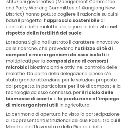
istituzioni governative (Management Committee
and Party Working Committee of Xiangjiang New
District) hanno potuto cogliere il razionale su cui si
basa il progetto:
l’approccio sostenibile
al
controllo delle malattie dei legumi e della vite,
nel
rispetto della fertilità del suolo
.
Loredana Sigillo ha illustrato il carattere innovativo
delle ricerche, che prevedono
l’utilizzo di tè di
compost e microrganismi da esso isolati
e
moltiplicati per la
composizione di consorzi
microbici
biostimolanti e attivi nel controllo delle
malattie. Da parte della delegazione cinese c’è
stata grande attenzione per le soluzioni proposte
dal progetto, in particolare per il tè di compost e la
tecnologia ad esso connessa, per il
riciclo delle
biomasse di scarto
e
la produzione e l’impiego
di microrganismi utili
in agricoltura.
La cerimonia di apertura ha visto la partecipazione
di rappresentanti istituzionali dei due Paesi, tra cui il
Ministro dell’Università e della Ricerca della