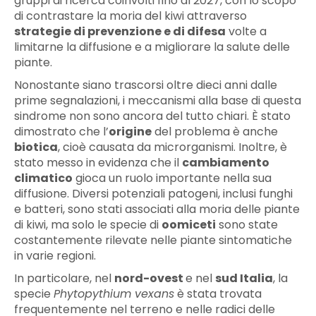
gruppi di ricerca coinvolti fino al 2027, con lo scopo
di contrastare la moria del kiwi attraverso
strategie di prevenzione e di difesa
volte a
limitarne la diffusione e a migliorare la salute delle
piante.
Nonostante siano trascorsi oltre dieci anni dalle
prime segnalazioni, i meccanismi alla base di questa
sindrome non sono ancora del tutto chiari. È stato
dimostrato che l’
origine
del problema è anche
biotica
, cioè causata da microrganismi. Inoltre, è
stato messo in evidenza che il
cambiamento
climatico
gioca un ruolo importante nella sua
diffusione. Diversi potenziali patogeni, inclusi funghi
e batteri, sono stati associati alla moria delle piante
di kiwi, ma solo le specie di
oomiceti
sono state
costantemente rilevate nelle piante sintomatiche
in varie regioni.
In particolare, nel
nord-ovest
e nel
sud Italia
, la
specie
Phytopythium vexans
è stata trovata
frequentemente nel terreno e nelle radici delle