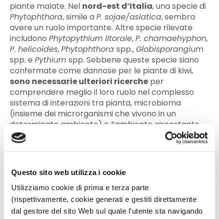
piante malate. Nel
nord-est d’Italia
, una specie di
Phytophthora
, simile a
P. sojae/asiatica
, sembra
avere un ruolo importante. Altre specie rilevate
includono
Phytopythium litorale
,
P. chamaehyphon
,
P. helicoides
,
Phytophthora
spp.,
Globisporangium
spp. e
Pythium
spp. Sebbene queste specie siano
confermate come dannose per le piante di kiwi,
sono necessarie ulteriori ricerche
per
comprendere meglio il loro ruolo nel complesso
sistema di interazioni tra pianta, microbioma
(insieme dei microrganismi che vivono in un
determinato ambiente) e l’ambiente circostante.
Questa prima fase di ricerca è determinante per
sviluppare soluzioni sostenibili ed efficaci
contro la moria del kiwi. Gli studi proseguono con
l’obiettivo di identificare le migliori pratiche per
Questo sito web utilizza i cookie
contrastare questa sindrome, migliorare la qualità e
Utilizziamo cookie di prima e terza parte
la quantità della produzione, oltre ad assicurare un
(rispettivamente, cookie generati e gestiti direttamente
beneficio per l’ambiente e la salute umana.
dal gestore del sito Web sul quale l'utente sta navigando