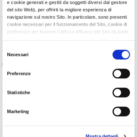
e cookie generati e gestiti da soggetti diversi dal gestore
del sito Web), per offrirti la migliore esperienza di
navigazione sul nostro Sito. In particolare, sono presenti
cookie necessari per il funzionamento del Sito, cookie di
TORNA INDIETRO
preferenze per favorire l'utilizzo efficace del Sito da parte
dell'utente e cookie statistici per svolgere analisi del
TI È PIACIUTO IL POST?
CONDIVIDI!
traffico del Sito Web. Puoi decidere liberamente quali
Selezione
categorie di cookie accettare.
Necessari
del
Per maggiori informazioni, consulta le nostre pagine
consenso
Informativa Privacy
e
Cookie Policy
.
Preferenze
Statistiche
Marketing
Mostra dettagli