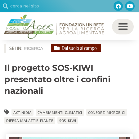
Cerca
Facebo
You
Vai
Cerca
al
contenuto
Dal suolo al campo
SEI IN:
RICERCA
Il progetto SOS-KIWI
presentato oltre i confini
nazionali
ACTINIDIA
CAMBIAMENTI CLIMATICI
CONSORZI MICROBICI
DIFESA MALATTIE PIANTE
SOS-KIWI