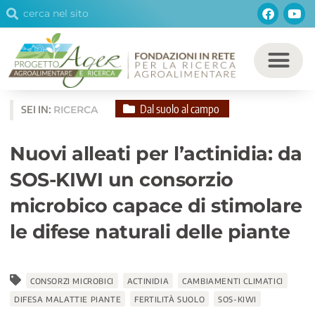
Cerca
Facebo
You
Vai
Cerca
al
contenuto
Dal suolo al campo
SEI IN:
RICERCA
Nuovi alleati per l’actinidia: da
SOS-KIWI un consorzio
microbico capace di stimolare
le difese naturali delle piante
CONSORZI MICROBICI
ACTINIDIA
CAMBIAMENTI CLIMATICI
DIFESA MALATTIE PIANTE
FERTILITÀ SUOLO
SOS-KIWI