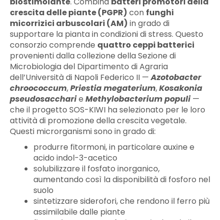
biostimolante
. Combina
batteri promotori della
crescita delle piante (PGPR)
con
funghi
micorrizici arbuscolari (AM)
in grado di
supportare la pianta in condizioni di stress. Questo
consorzio comprende
quattro ceppi batterici
provenienti dalla collezione della Sezione di
Microbiologia del Dipartimento di Agraria
dell’Università di Napoli Federico II —
Azotobacter
chroococcum
,
Priestia megaterium
,
Kosakonia
pseudosacchari
e
Methylobacterium populi
—
che il progetto SOS-KIWI ha selezionato per le loro
attività di promozione della crescita vegetale.
Questi microrganismi sono in grado di:
produrre fitormoni, in particolare auxine e
acido indol-3-acetico
solubilizzare il fosfato inorganico,
aumentando così la disponibilità di fosforo nel
suolo
sintetizzare siderofori, che rendono il ferro più
assimilabile dalle piante