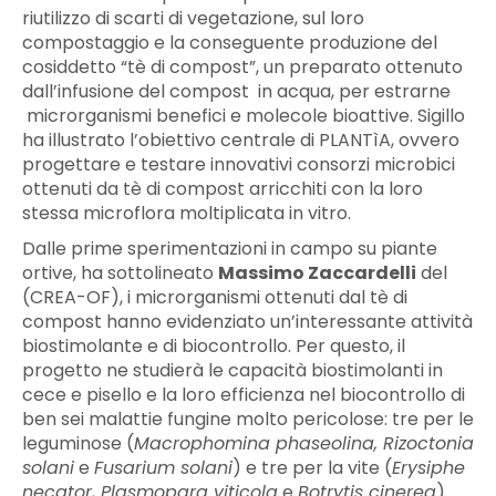
riutilizzo di scarti di vegetazione, sul loro
compostaggio e la conseguente produzione del
cosiddetto “tè di compost”, un preparato ottenuto
dall’infusione del compost in acqua, per estrarne
microrganismi benefici e molecole bioattive. Sigillo
ha illustrato l’obiettivo centrale di PLANTìA, ovvero
progettare e testare innovativi consorzi microbici
ottenuti da tè di compost arricchiti con la loro
stessa microflora moltiplicata in vitro.
Dalle prime sperimentazioni in campo su piante
ortive, ha sottolineato
Massimo Zaccardelli
del
(CREA-OF), i microrganismi ottenuti dal tè di
compost hanno evidenziato un’interessante attività
biostimolante e di biocontrollo. Per questo, il
progetto ne studierà le capacità biostimolanti in
cece e pisello e la loro efficienza nel biocontrollo di
ben sei malattie fungine molto pericolose: tre per le
leguminose (
Macrophomina phaseolina, Rizoctonia
solani
e
Fusarium solani
) e tre per la vite (
Erysiphe
necator, Plasmopara viticola
e
Botrytis cinerea
).