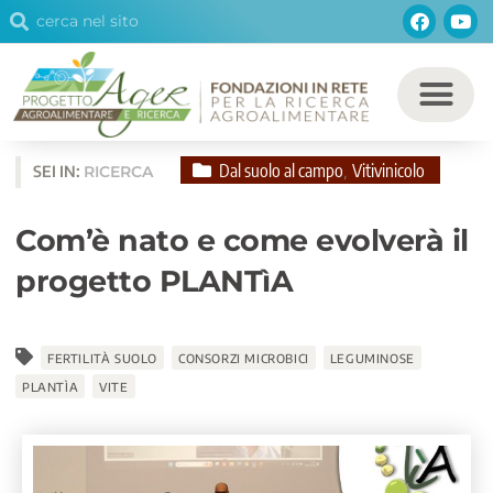
Cerca
Facebo
You
Vai
Cerca
al
contenuto
Dal suolo al campo
Vitivinicolo
SEI IN:
RICERCA
,
Com’è nato e come evolverà il
progetto PLANTìA
FERTILITÀ SUOLO
CONSORZI MICROBICI
LEGUMINOSE
PLANTÌA
VITE