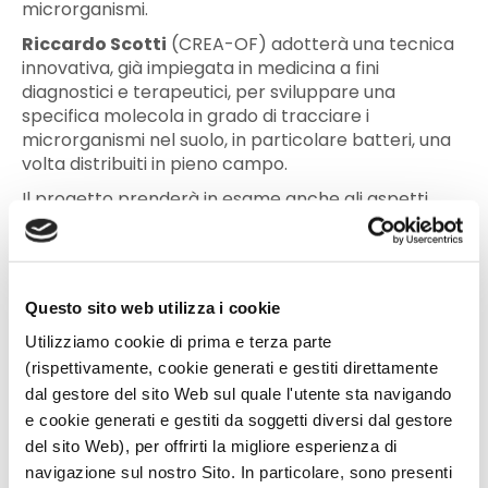
microrganismi.
Riccardo Scotti
(CREA-OF) adotterà una tecnica
innovativa, già impiegata in medicina a fini
diagnostici e terapeutici, per sviluppare una
specifica molecola in grado di tracciare i
microrganismi nel suolo, in particolare batteri, una
volta distribuiti in pieno campo.
Il progetto prenderà in esame anche gli aspetti
economici:
Maria Teresa Gorgitano
(Dipartimento di Agraria, Università Federico II di
Napoli) valuterà l’impatto dei risultati sui servizi
ecosistemici del suolo e la convenienza economica
Questo sito web utilizza i cookie
nell’utilizzo di tè di compost e consorzi microbici
con finalità biostimolanti e di biocontrollo,
Utilizziamo cookie di prima e terza parte
valutando anche l’impatto sulle tre dimensioni della
(rispettivamente, cookie generati e gestiti direttamente
sostenibilità (economica, sociale e ambientale).
dal gestore del sito Web sul quale l'utente sta navigando
e cookie generati e gestiti da soggetti diversi dal gestore
Infine,
Paola Iovieno
(CREA-OF) si occuperà delle
del sito Web), per offrirti la migliore esperienza di
attività divulgative rivolte al mondo scientifico, ai
portatori di interesse in genere, ma anche
navigazione sul nostro Sito. In particolare, sono presenti