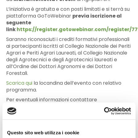
L’iniziativa è gratuita e con posti limitati e si terrà su
piattaforma GoToWebinar
previa iscrizione al
seguente
link
https://register.gotowebinar.com/register/
Saranno riconosciuti i crediti formativi professionali
ai partecipanti iscritti al Collegio Nazionale dei Periti
Agrari e Periti Agrari Laureati, al Collegio Nazionale
degli Agrotecnici e degli Agrotecnici laureati e
all’Ordine dei Dottori Agronomi e dei Dottori
Forestali.
Scarica qui
la locandina dell’evento con relativo
programma.
Per eventuali informazioni contattare
Mariantonietta Porcelli
m.porcelli@agriplansrl.it
L’iniziativa fa parte del ciclo “CHI (RI)CERCA TROVA”,
un contenitore appositamente creato per
divulgare i risultati di tutti i progetti sostenuti da
Questo sito web utilizza i cookie
Ager. Ad oggi sono stati realizzati 14 webinar sui