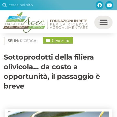
Cerca
Facebo
You
Vai
Cerca
al
contenuto
Olivo e olio
SEI IN:
RICERCA
Sottoprodotti della filiera
olivicola… da costo a
opportunità, il passaggio è
breve