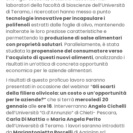
laboratori della facoltà di bioscienze dell’Università
di Teramo, i ricercatori hanno messo a punto
tecnologie innovative per incapsulare i
polifenoli
estratti dalle foglie di olivo, mantenendo
inalterate le loro preziose caratteristiche e
permettendo la
produzione di salse alimentari
con proprietà salutari
. Parallelamente, è stata
studiata la
propensione del consumatore verso
l’acquisto di questi nuovi alimenti
, analizzando i
risultati in un’ottica di concreta opportunità
economica per le aziende alimentari.
I risultati di questo proficuo lavoro saranno
presentati in occasione del webinar “
Gli scarti
della filiera olivicola: un costo o un’opportunità
per le aziende?”
che si terrà
mercoledì 20
gennaio
alle
ore 16
. Interverranno
Angelo Cichelli
dell’Università “G.d’Annunzio” di Chieti- Pescara,
Carla Di Mattia
e
Maria Angela Perito
dell’Università di Teramo. I lavori saranno introdotti
da
Mariantonietta Porcelli
di Agriplan srl.