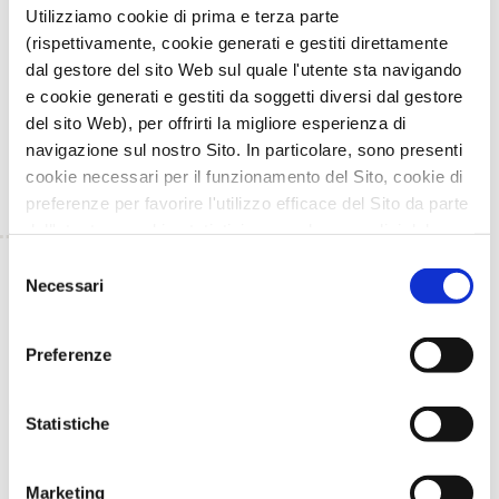
Utilizziamo cookie di prima e terza parte
temi legati
all’olio extravergine di oliva, ai
cambiamenti climatici, all’agricoltura di
(rispettivamente, cookie generati e gestiti direttamente
montagna e ai prodotti lattiero-caseari
. In
dal gestore del sito Web sul quale l'utente sta navigando
questo articolo
l’elenco di tutte le iniziative
e cookie generati e gestiti da soggetti diversi dal gestore
realizzate mentre le registrazioni degli interventi dei
del sito Web), per offrirti la migliore esperienza di
relatori sono fruibili sul
canale YouTube
di Ager.
navigazione sul nostro Sito. In particolare, sono presenti
cookie necessari per il funzionamento del Sito, cookie di
preferenze per favorire l'utilizzo efficace del Sito da parte
dell'utente e cookie statistici per svolgere analisi del
traffico del Sito Web. Puoi decidere liberamente quali
Selezione
TORNA INDIETRO
categorie di cookie accettare.
Necessari
del
Per maggiori informazioni, consulta le nostre pagine
consenso
Informativa Privacy
e
Cookie Policy
.
TI È PIACIUTO IL POST?
CONDIVIDI!
Preferenze
Statistiche
Marketing