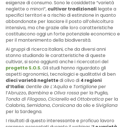
esigenze di consumo. Sono le cosiddette “varietà
neglette o minori”,
cultivar tradizionali
legate a
specifici territori e a rischio di estinzione in quanto
abbandonate per lasciare il posto all’olivicoltura
intensiva, ma che grazie alle loro caratteristiche
costituiscono oggi un forte potenziale economico e
per il mantenimento della biodiversità.
Ai gruppi di ricerca italiani, che da diversi anni
stanno studiando le caratteristiche di queste
cultivar, si sono aggiunti anche i ricercatori del
progetto S.O.S.
Gli studi hanno riguardato gli
aspetti agronomici, tecnologici e qualitativi di ben
dieci varietà neglette
di olivo di
4 regioni
d’Italia
:
Gentile de L’Aquila
e
Tortiglione
per
l’Abruzzo,
Bambina
e
Oliva rossa
per la Puglia,
Tonda di Filogaso
,
Ciciarello
ed
Ottobratica
per la
Calabria,
Semidana
,
Corsicana
da olio e
Sivigliana
per la Sardegna.
I risultati di questo interessante e proficuo lavoro
saranno presentati durante il webinar “
Le varietà