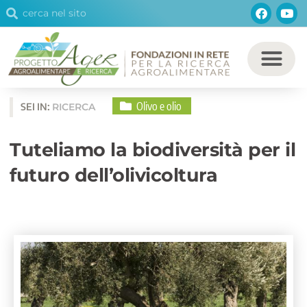
Cerca
Facebo
You
Vai
Cerca
al
contenuto
Olivo e olio
SEI IN:
RICERCA
Tuteliamo la biodiversità per il
futuro dell’olivicoltura