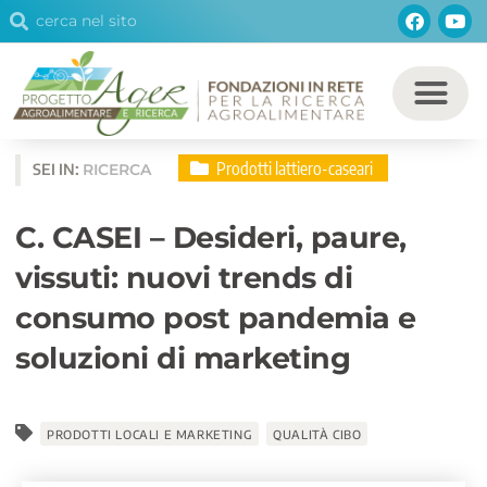
Cerca
Facebo
You
Vai
Cerca
al
contenuto
Prodotti lattiero-caseari
SEI IN:
RICERCA
C. CASEI – Desideri, paure,
vissuti: nuovi trends di
consumo post pandemia e
soluzioni di marketing
PRODOTTI LOCALI E MARKETING
QUALITÀ CIBO