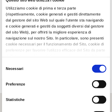
Questo sito web utilizza i cookie
Utilizziamo cookie di prima e terza parte
TI È PIACIUTO IL POST?
CONDIVIDI!
(rispettivamente, cookie generati e gestiti direttamente
dal gestore del sito Web sul quale l'utente sta navigando
e cookie generati e gestiti da soggetti diversi dal gestore
del sito Web), per offrirti la migliore esperienza di
navigazione sul nostro Sito. In particolare, sono presenti
cookie necessari per il funzionamento del Sito, cookie di
preferenze per favorire l'utilizzo efficace del Sito da parte
dell'utente e cookie statistici per svolgere analisi del
traffico del Sito Web. Puoi decidere liberamente quali
Selezione
categorie di cookie accettare.
Necessari
del
Per maggiori informazioni, consulta le nostre pagine
consenso
Informativa Privacy
e
Cookie Policy
.
Preferenze
Statistiche