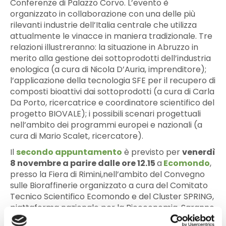
Conferenze di Palazzo Corvo. L’evento è
organizzato in collaborazione con una delle più
rilevanti industrie dell’Italia centrale che utilizza
attualmente le vinacce in maniera tradizionale. Tre
relazioni illustreranno: la situazione in Abruzzo in
merito alla gestione dei sottoprodotti dell’industria
enologica (a cura di Nicola D’Auria, imprenditore);
l’applicazione della tecnologia SFE per il recupero di
composti bioattivi dai sottoprodotti (a cura di Carla
Da Porto, ricercatrice e coordinatore scientifico del
progetto BIOVALE); i possibili scenari progettuali
nell’ambito dei programmi europei e nazionali (a
cura di Mario Scalet, ricercatore).
Il
secondo appuntamento
è previsto per
venerdì
8 novembre a parire dalle ore 12.15
a
Ecomondo
,
presso la Fiera di Rimini,nell’ambito del Convegno
sulle Bioraffinerie organizzato a cura del Comitato
Tecnico Scientifico Ecomondo e del Cluster SPRING,
piattaforma nazionale per la Bioeconomia. Saranno
illustrati l’applicazione della tecnologia SFE nei