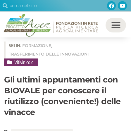
Cerca
Facebo
You
Vai
Cerca
al
contenuto
SEI IN:
FORMAZIONE
,
TRASFERIMENTO DELLE INNOVAZIONI
Vitivinicolo
Gli ultimi appuntamenti con
BIOVALE per conoscere il
riutilizzo (conveniente!) delle
vinacce