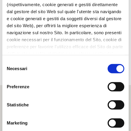
(rispettivamente, cookie generati e gestiti direttamente
dal gestore del sito Web sul quale l'utente sta navigando
e cookie generati e gestiti da soggetti diversi dal gestore
del sito Web), per offrirti la migliore esperienza di
navigazione sul nostro Sito. In particolare, sono presenti
cookie necessari per il funzionamento del Sito, cookie di
preferenze per favorire l'utilizzo efficace del Sito da parte
dell'utente e cookie statistici per svolgere analisi del
traffico del Sito Web. Puoi decidere liberamente quali
Selezione
categorie di cookie accettare.
Necessari
del
Per maggiori informazioni, consulta le nostre pagine
consenso
Informativa Privacy
e
Cookie Policy
.
Preferenze
Statistiche
Marketing