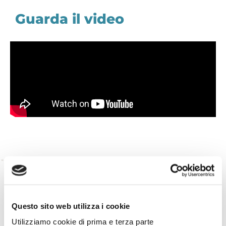
Guarda il video
TORNA INDIETRO
TI È PIACIUTO IL POST?
CONDIVIDI!
Questo sito web utilizza i cookie
Utilizziamo cookie di prima e terza parte