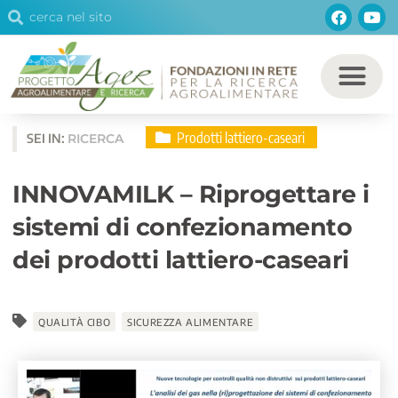
Cerca
Facebo
You
Vai
Cerca
al
contenuto
Prodotti lattiero-caseari
SEI IN:
RICERCA
INNOVAMILK – Riprogettare i
sistemi di confezionamento
dei prodotti lattiero-caseari
QUALITÀ CIBO
SICUREZZA ALIMENTARE