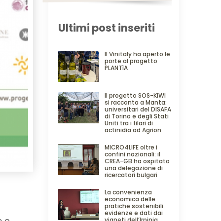
Ultimi post inseriti
Il Vinitaly ha aperto le
porte al progetto
PLANTìA
Il progetto SOS-KIWI
si racconta a Manta:
universitari del DISAFA
di Torino e degli Stati
Uniti tra i filari di
actinidia ad Agrion
MICRO4LIFE oltre i
confini nazionali: il
CREA-GB ha ospitato
una delegazione di
ricercatori bulgari
La convenienza
economica delle
pratiche sostenibili:
evidenze e dati dai
vigneti dell’Irpinia