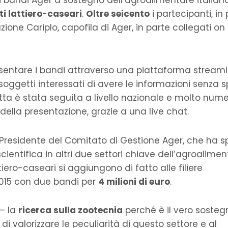
i bandi Ager a sostegno dell’agroalimentare italian
ti lattiero-caseari
.
Oltre seicento
i partecipanti, in
one Cariplo, capofila di Ager, in parte collegati on l
resentare i bandi attraverso una piattaforma stream
soggetti interessati di avere le informazioni senza s
etta è stata seguita a livello nazionale e molto num
ella presentazione, grazie a una live chat.
 Presidente del Comitato di Gestione Ager, che ha s
cientifica in altri due settori chiave dell’agroalime
iero-caseari si aggiungono di fatto alle filiere
2015 con due bandi per
4 milioni di euro
.
– la
ricerca sulla zootecnia
perché è il vero sosteg
 di valorizzare le peculiarità di questo settore e al