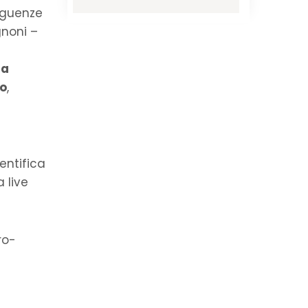
eguenze
gnoni –
na
ro
,
entifica
 live
ro-