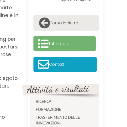
o e
 parte
ine e in
Torna indietro
ing per
Tutti i post
postarsi
erose
Contatti
piegato
ntare
RICERCA
FORMAZIONE
no
TRASFERIMENTO DELLE
INNOVAZIONI