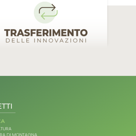
TTI
CA
TURA
RA DI MONTAGNA