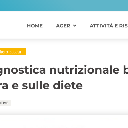
HOME
AGER
ATTIVITÀ E RI
tiero-caseari
ostica nutrizionale b
a e sulle diete
ATIVE