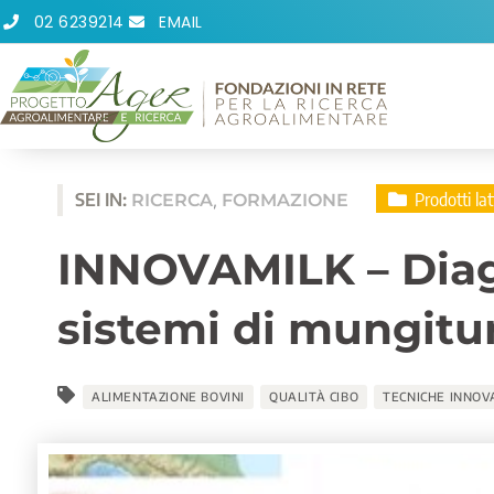
Vai
02 6239214
EMAIL
al
contenuto
Prodotti lat
SEI IN:
RICERCA
FORMAZIONE
,
INNOVAMILK – Diagn
sistemi di mungitur
ALIMENTAZIONE BOVINI
QUALITÀ CIBO
TECNICHE INNOV