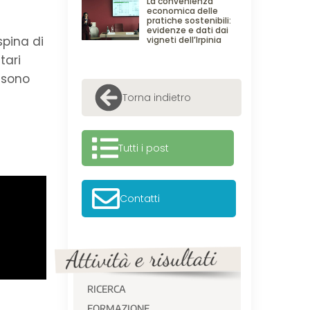
La convenienza
economica delle
pratiche sostenibili:
evidenze e dati dai
spina di
vigneti dell’Irpinia
tari
 sono
Torna indietro
Tutti i post
Contatti
RICERCA
FORMAZIONE