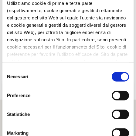
TI È PIACIUTO IL POST?
CONDIVIDI!
Utilizziamo cookie di prima e terza parte
(rispettivamente, cookie generati e gestiti direttamente
dal gestore del sito Web sul quale l'utente sta navigando
e cookie generati e gestiti da soggetti diversi dal gestore
del sito Web), per offrirti la migliore esperienza di
navigazione sul nostro Sito. In particolare, sono presenti
cookie necessari per il funzionamento del Sito, cookie di
preferenze per favorire l'utilizzo efficace del Sito da parte
dell'utente e cookie statistici per svolgere analisi del
traffico del Sito Web. Puoi decidere liberamente quali
Selezione
categorie di cookie accettare.
Necessari
del
Per maggiori informazioni, consulta le nostre pagine
consenso
Informativa Privacy
e
Cookie Policy
.
Preferenze
Statistiche
Marketing