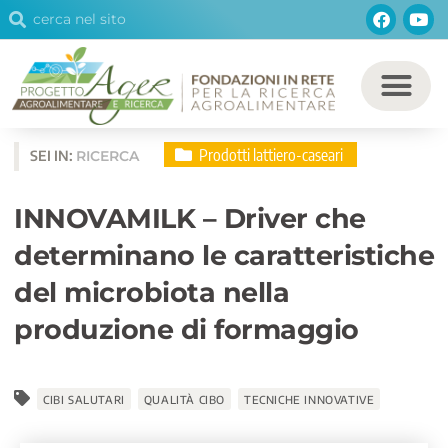
Cerca
Facebo
You
Vai
Cerca
al
contenuto
Prodotti lattiero-caseari
SEI IN:
RICERCA
INNOVAMILK – Driver che
determinano le caratteristiche
del microbiota nella
produzione di formaggio
CIBI SALUTARI
QUALITÀ CIBO
TECNICHE INNOVATIVE