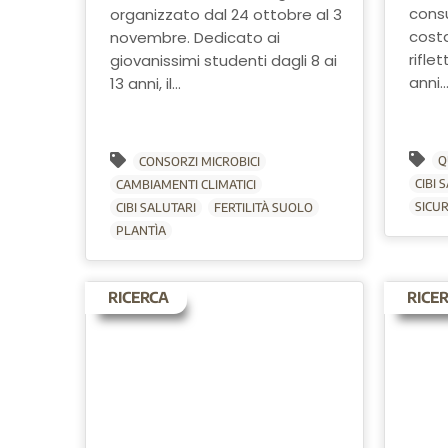
consu
organizzato dal 24 ottobre al 3
cost
novembre. Dedicato ai
riflet
giovanissimi studenti dagli 8 ai
anni..
13 anni, il...
Q
CONSORZI MICROBICI
CIBI 
CAMBIAMENTI CLIMATICI
SICU
CIBI SALUTARI
FERTILITÀ SUOLO
PLANTÌA
RICERCA
RICE