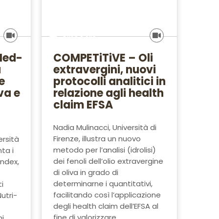
Olivo e olio
Med-
COMPETiTiVE – Oli
a
extravergini, nuovi
e
protocolli analitici in
iva e
relazione agli health
claim EFSA
Nadia Mulinacci, Università di
Firenze, illustra un nuovo
ersità
metodo per l’analisi (idrolisi)
ta i
dei fenoli dell’olio extravergine
Index,
di oliva in grado di
determinarne i quantitativi,
i
facilitando così l’applicazione
utri-
degli health claim dell’EFSA al
fine di valorizzare...
i