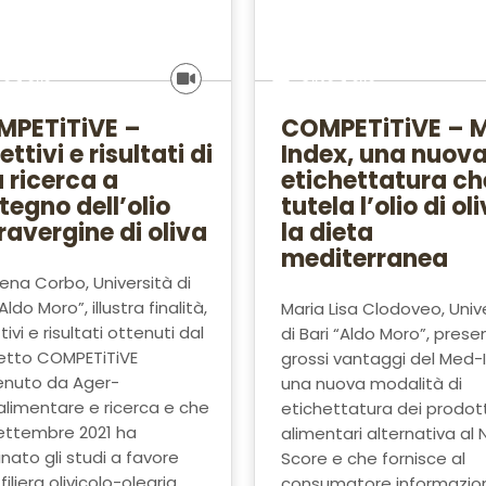
vo e olio
Olivo e olio
PETiTiVE –
COMPETiTiVE – 
ttivi e risultati di
Index, una nuov
 ricerca a
etichettatura ch
tegno dell’olio
tutela l’olio di ol
ravergine di oliva
la dieta
mediterranea
ena Corbo, Università di
Aldo Moro”, illustra finalità,
Maria Lisa Clodoveo, Univ
tivi e risultati ottenuti dal
di Bari “Aldo Moro”, presen
etto COMPETiTiVE
grossi vantaggi del Med-
enuto da Ager-
una nuova modalità di
limentare e ricerca e che
etichettatura dei prodott
ettembre 2021 ha
alimentari alternativa al N
nato gli studi a favore
Score e che fornisce al
filiera olivicolo-olearia...
consumatore informazion