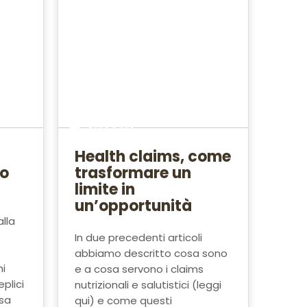
Olivo e olio
Health claims, come
co
trasformare un
limite in
un’opportunità
alla
In due precedenti articoli
abbiamo descritto cosa sono
hi
e a cosa servono i claims
plici
nutrizionali e salutistici (leggi
ssa
qui) e come questi