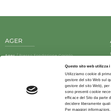
AGER
Ager
/ Presso Fondazione Cariplo
Via Manin n. 23 – Milano
Questo sito web utilizza i
Facebook
Youtube
Utilizziamo cookie di prima
gestore del sito Web sul qu
gestore del sito Web), per o
sono presenti cookie necess
efficace del Sito da parte d
decidere liberamente quali
Per maggiori informazioni,