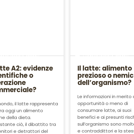
dotti lattiero-caseari
Prodotti lattiero-caseari
latte A2: evidenze
Il latte: alimento
entifiche o
prezioso o nemi
razione
dell’organismo?
mmerciale?
Le informazioni in merito 
opportunità o meno di
ondo, il latte rappresenta
consumare latte, ai suoi
ra oggi un alimento
benefici e ai presunti risc
ne della dieta.
sull’organismo sono molte
tante ciò, il dibattito tra
e contraddittori e la ste
nitori e detrattori del