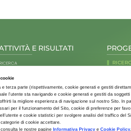
ATTIVITÀ E RISULTATI
PROGE
RICER
RICERCA
FORMAZIONE
ACQUACOL
TRASFERIMENTO DELLE INNOVAZIONI
AGRICOLTU
 cookie
CEREALICO
COLTURE P
 e terza parte (rispettivamente, cookie generati e gestiti diretta
DAL SUOLO
SITEMAP
ale l'utente sta navigando e cookie generati e gestiti da soggetti 
OLIVO E OL
ffrirti la migliore esperienza di navigazione sul nostro Sito. In pa
ORTOFRUTT
ari per il funzionamento del Sito, cookie di preferenze per favori
HOME
PRODOTTI L
AGER
ell'utente e cookie statistici per svolgere analisi del traffico del 
VITIVINICO
ATTIVITÀ E RISULTATI
ZOOTECNI
 categorie di cookie accettare.
BANDI
 consulta le nostre pagine
Informativa Privacy
e
Cookie Policy