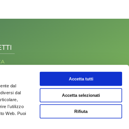
TTI
CA
TURA
RA DI MONTAGNA
Accetta tutti
LO
ROTEICHE
mente dal
 AL CAMPO
diversi dal
Accetta selezionati
IO
rticolare,
ICOLO
re l'utilizzo
ATTIERO CASEARI
Rifiuta
Sito Web. Puoi
LO
CO
.