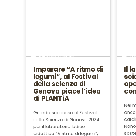
Dal suolo al campo
Pro
Imparare “A ritmo di
Il 
legumi”, al Festival
sci
della scienza di
ope
Genova piace l’idea
co
di PLANTìA
Nel m
anco
Grande successo al Festival
cardi
della Scienza di Genova 2024
Nonos
per il laboratorio ludico
soste
didattico “A ritmo di legumi”,