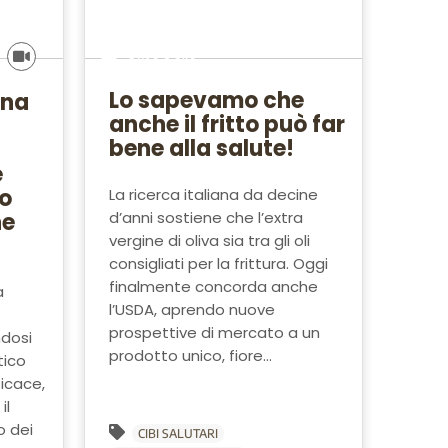
Olivo e olio
Lo sapevamo che
Una
anche il fritto può far
bene alla salute!
e
o
La ricerca italiana da decine
ne
d’anni sostiene che l’extra
vergine di oliva sia tra gli oli
consigliati per la frittura. Oggi
finalmente concorda anche
a
l’USDA, aprendo nuove
prospettive di mercato a un
ndosi
prodotto unico, fiore...
tico
icace,
il
o dei
CIBI SALUTARI