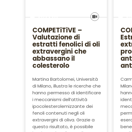
Olivo e olio
Oli
COMPETiTiVE –
COM
Valutazione di
Estr
estratti fenolici di oli
ext
extravergini che
pro
abbassano il
ant
colesterolo
ant
Martina Bartolomei, Università
Carme
di Milano, illustra le ricerche che
Milan
hanno permesso di identificare
hann
i meccanismi dell’attività
identi
ipocolesterolemizzante dei
mecc
fenoli contenuti negli oli
perme
extravergini di oliva. Grazie a
eserc
questo risultato, è possibile
benef