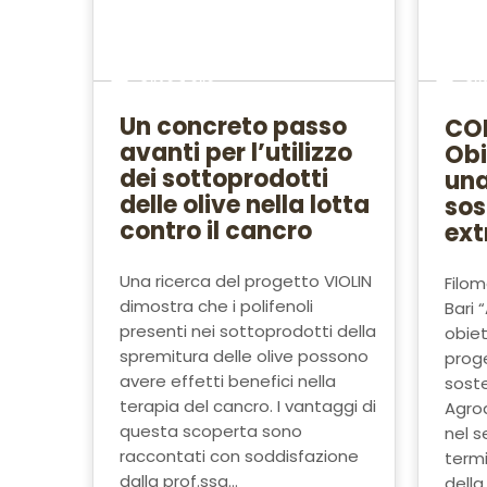
Olivo e olio
Oli
Un concreto passo
COM
avanti per l’utilizzo
Obie
dei sottoprodotti
una
delle olive nella lotta
sos
contro il cancro
ext
Una ricerca del progetto VIOLIN
Filom
dimostra che i polifenoli
Bari “
presenti nei sottoprodotti della
obiet
spremitura delle olive possono
prog
avere effetti benefici nella
sost
terapia del cancro. I vantaggi di
Agroa
questa scoperta sono
nel s
raccontati con soddisfazione
termi
dalla prof.ssa...
della 