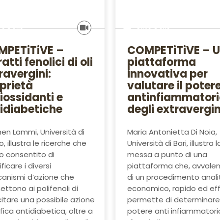
vo e olio
Olivo e olio
PETiTiVE –
COMPETiTiVE – 
atti fenolici di oli
piattaforma
ravergini:
innovativa per
prietà
valutare il poter
iossidanti e
antinfiammatori
idiabetiche
degli extravergi
n Lammi, Università di
Maria Antonietta Di Noia,
o, illustra le ricerche che
Università di Bari, illustra l
o consentito di
messa a punto di una
ficare i diversi
piattaforma che, avvale
anismi d’azione che
di un procedimento anali
ttono ai polifenoli di
economico, rapido ed eff
itare una possibile azione
permette di determinare 
ica antidiabetica, oltre a
potere anti infiammatori