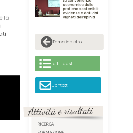
La convenienza
economica delle
pratiche sostenibili:
evidenze e dati dai
e la
vigneti dell’Irpinia
i
ati
Torna indietro
Tutti i post
Contatti
RICERCA
FORMAZIONE