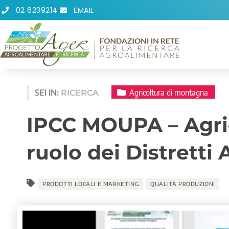
Vai
02 6239214
EMAIL
al
contenuto
Agricoltura di montagna
SEI IN:
RICERCA
IPCC MOUPA – Agric
ruolo dei Distretti
PRODOTTI LOCALI E MARKETING
QUALITÀ PRODUZIONI