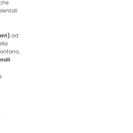
 che
ientali
ent)
ad
ella
montano,
nali
.
e