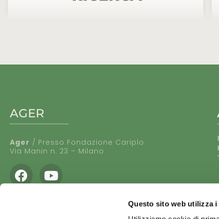
AGER
Ager
/ Presso Fondazione Cariplo
Via Manin n. 23 – Milano
Facebook
Youtube
Questo sito web utilizza i
Utilizziamo cookie di prima