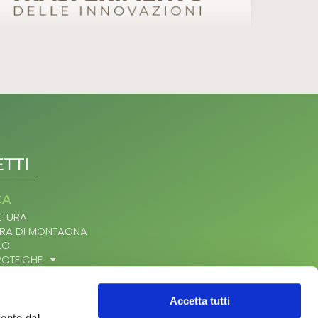
TTI
CA
TURA
RA DI MONTAGNA
LO
ROTEICHE
 AL CAMPO
IO
ICOLO
Accetta tutti
ATTIERO CASEARI
mente dal