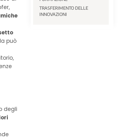
fer,
TRASFERIMENTO DELLE
INNOVAZIONI
amiche
setto
da può
torio,
cenze
o degli
lori
ende