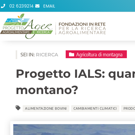
Vai
02 6239214
EMAIL
al
contenuto
Agricoltura di montagna
SEI IN:
RICERCA
Progetto IALS: quan
montano?
ALIMENTAZIONE BOVINI
CAMBIAMENTI CLIMATICI
PRODO