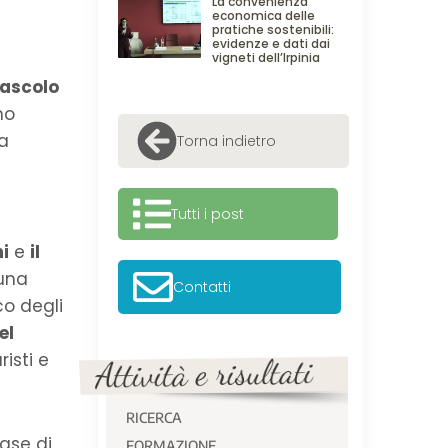
La convenienza
economica delle
pratiche sostenibili:
evidenze e dati dai
vigneti dell’Irpinia
pascolo
no
ta
Torna indietro
Tutti i post
i
e
il
 una
Contatti
co degli
el
risti e
RICERCA
fase di
FORMAZIONE