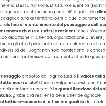
re la stessa funzione, struttura e identità (Darnho
de agricole montane sono per lo più legate alle
din
all’agricoltura al territorio, oltre a quello puramente
e relative al mantenimento del paesaggio e dell’as
entemente rivolte a turisti e residenti
che un’azien
dico didattiche in azienda, organizzazione di eventi,
ri sono gli attori principali del mantenimento del terri
 biodiversità dei luoghi: non solo possiedono le conos
e ma ne hanno interesse, dal momento che da questo
 paesaggio
prodotto dall’agricoltura o
il valore della
itettonico-rurale
? Quanto valgono questi beni? Un
Agroalimentare e ricerca, è
la quantificazione dei va
ntano
, grazie alla resilienza delle aziende agricole
oni lattiero-casearie di altissima qualità
delle azi