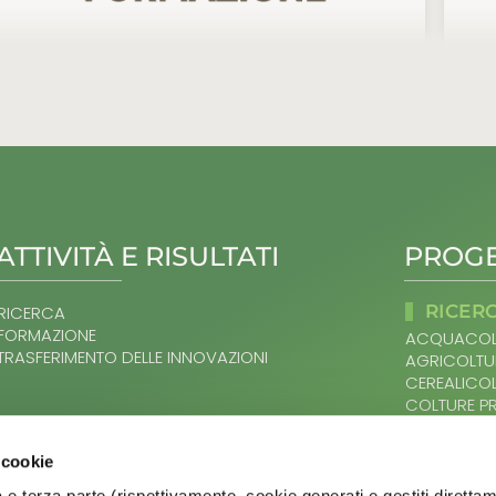
ATTIVITÀ E RISULTATI
PROGE
RICER
RICERCA
FORMAZIONE
ACQUACOL
TRASFERIMENTO DELLE INNOVAZIONI
AGRICOLTU
CEREALICO
COLTURE P
DAL SUOLO
SITEMAP
OLIVO E OL
 cookie
ORTOFRUTT
HOME
PRODOTTI L
 e terza parte (rispettivamente, cookie generati e gestiti diretta