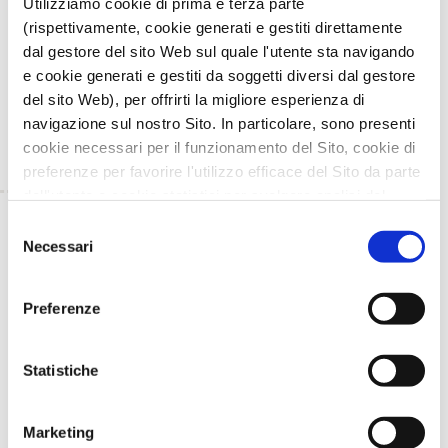
Utilizziamo cookie di prima e terza parte
le possibilità di valorizzazione degli alimenti
funzionali
attraverso le indicazioni in etichetta degli
(rispettivamente, cookie generati e gestiti direttamente
ingredienti a base di farina di buccia di vinacce.
dal gestore del sito Web sul quale l'utente sta navigando
e cookie generati e gestiti da soggetti diversi dal gestore
Ulteriori specifiche sull’attività di ValorVitis 2.0 sono
del sito Web), per offrirti la migliore esperienza di
consultabili accendendo alle
pagine del progetto
.
navigazione sul nostro Sito. In particolare, sono presenti
cookie necessari per il funzionamento del Sito, cookie di
preferenze per favorire l'utilizzo efficace del Sito da parte
dell'utente e cookie statistici per svolgere analisi del
traffico del Sito Web. Puoi decidere liberamente quali
TORNA INDIETRO
Selezione
categorie di cookie accettare.
Necessari
del
Per maggiori informazioni, consulta le nostre pagine
consenso
TI È PIACIUTO IL POST?
CONDIVIDI!
Informativa Privacy
e
Cookie Policy
.
Preferenze
Statistiche
Marketing