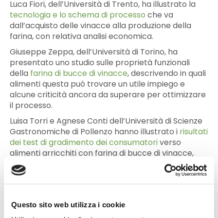
Luca Fiori, dell’Università di Trento, ha illustrato la
tecnologia e lo schema di processo
che va
dall’acquisto delle vinacce alla produzione della
farina, con relativa analisi economica.
Giuseppe Zeppa, dell’Università di Torino, ha
presentato uno studio sulle proprietà funzionali
della
farina di bucce di vinacce
, descrivendo in quali
alimenti questa può trovare un utile impiego e
alcune criticità ancora da superare per ottimizzare
il processo.
Luisa Torri e Agnese Conti dell’Università di Scienze
Gastronomiche di Pollenzo hanno illustrato i
risultati
dei test di gradimento dei consumatori
verso
alimenti arricchiti con farina di bucce di vinacce,
quali biscotti, yogurt e bevande, risultati utili alle
imprese per capire i segmenti di mercato ottimali
nei quali inserirsi.
Infine Vera Lavelli dell’Università di Milano ha
Questo sito web utilizza i cookie
presentato le
iniziative di comunicazione attivate e