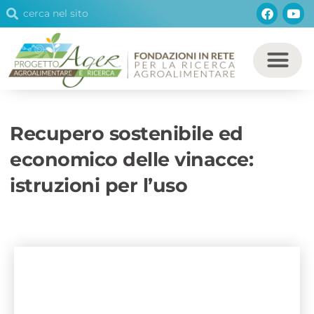
Cerca
Facebo
You
Vai
Cerca
al
contenuto
Recupero sostenibile ed
economico delle vinacce:
istruzioni per l’uso