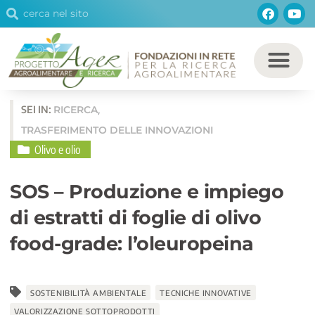
Cerca
Facebo
You
Vai
Cerca
al
contenuto
SEI IN:
RICERCA
,
TRASFERIMENTO DELLE INNOVAZIONI
Olivo e olio
SOS – Produzione e impiego
di estratti di foglie di olivo
food-grade: l’oleuropeina
SOSTENIBILITÀ AMBIENTALE
TECNICHE INNOVATIVE
VALORIZZAZIONE SOTTOPRODOTTI