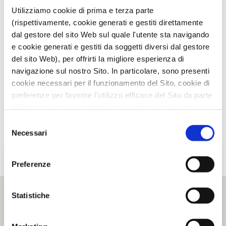
TI È PIACIUTO IL POST?
CONDIVIDI!
Utilizziamo cookie di prima e terza parte
(rispettivamente, cookie generati e gestiti direttamente
dal gestore del sito Web sul quale l'utente sta navigando
e cookie generati e gestiti da soggetti diversi dal gestore
del sito Web), per offrirti la migliore esperienza di
navigazione sul nostro Sito. In particolare, sono presenti
cookie necessari per il funzionamento del Sito, cookie di
preferenze per favorire l'utilizzo efficace del Sito da parte
dell'utente e cookie statistici per svolgere analisi del
traffico del Sito Web. Puoi decidere liberamente quali
Selezione
categorie di cookie accettare.
Necessari
del
Per maggiori informazioni, consulta le nostre pagine
consenso
Informativa Privacy
e
Cookie Policy
.
Preferenze
Statistiche