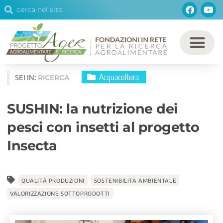
Cerca
Facebo
You
Vai
Cerca
al
contenuto
Acquacoltura
SEI IN:
RICERCA
SUSHIN: la nutrizione dei
pesci con insetti al progetto
Insecta
QUALITÀ PRODUZIONI
SOSTENIBILITÀ AMBIENTALE
VALORIZZAZIONE SOTTOPRODOTTI