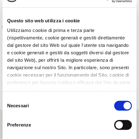
TI È PIACIUTO IL POST?
CONDIVIDI!
Questo sito web utilizza i cookie
Utilizziamo cookie di prima e terza parte
(rispettivamente, cookie generati e gestiti direttamente
dal gestore del sito Web sul quale l'utente sta navigando
e cookie generati e gestiti da soggetti diversi dal gestore
del sito Web), per offrirti la migliore esperienza di
navigazione sul nostro Sito. In particolare, sono presenti
cookie necessari per il funzionamento del Sito, cookie di
preferenze per favorire l'utilizzo efficace del Sito da parte
dell'utente e cookie statistici per svolgere analisi del
traffico del Sito Web. Puoi decidere liberamente quali
Selezione
categorie di cookie accettare.
Necessari
del
Per maggiori informazioni, consulta le nostre pagine
consenso
Informativa Privacy
e
Cookie Policy
.
Preferenze