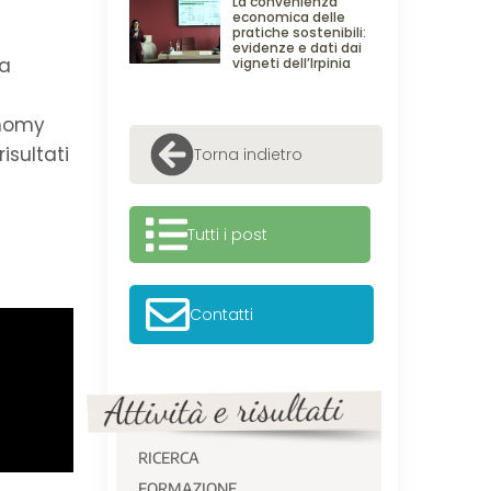
La convenienza
economica delle
pratiche sostenibili:
evidenze e dati dai
na
vigneti dell’Irpinia
onomy
risultati
Torna indietro
Tutti i post
Contatti
RICERCA
FORMAZIONE