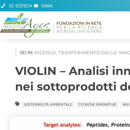
Vai
02 6239214
EMAIL
al
contenuto
SEI IN:
RICERCA
TRASFERIMENTO DELLE INN
,
VIOLIN – Analisi in
nei sottoprodotti d
SOSTENIBILITÀ AMBIENTALE
TECNICHE INNOVATIVE
VAL