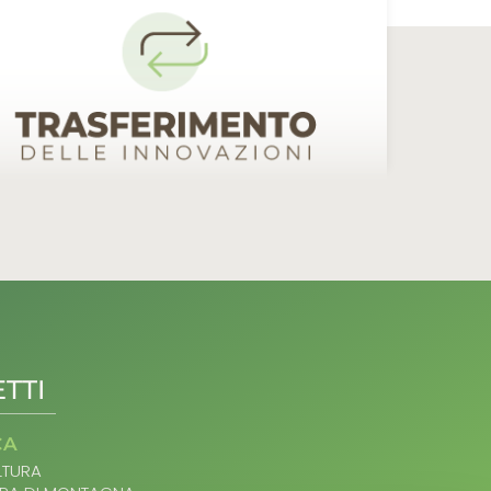
TTI
CA
TURA