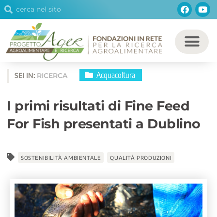
Cerca
Facebo
You
Vai
Cerca
al
contenuto
Acquacoltura
SEI IN:
RICERCA
I primi risultati di Fine Feed
For Fish presentati a Dublino
SOSTENIBILITÀ AMBIENTALE
QUALITÀ PRODUZIONI