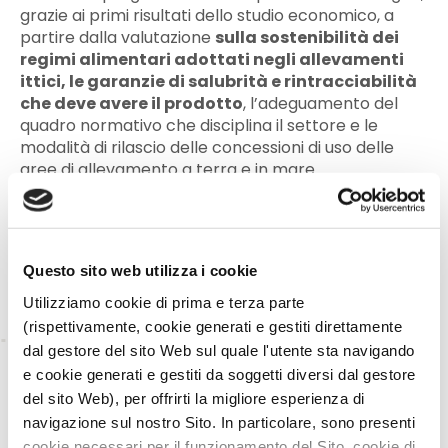
grazie ai primi risultati dello studio economico, a
partire dalla valutazione
sulla sostenibilità dei
regimi alimentari adottati negli allevamenti
ittici, le garanzie di salubrità e rintracciabilità
che deve avere il prodotto
, l’adeguamento del
quadro normativo che disciplina il settore e le
modalità di rilascio delle concessioni di uso delle
aree di allevamento a terra e in mare.
Per maggiori informazioni:
www.umr-amure.fr
Fonte: Dipartimento di Scienze della Natura e del
Territorio – Università degli Studi di Sassari
Questo sito web utilizza i cookie
Utilizziamo cookie di prima e terza parte
(rispettivamente, cookie generati e gestiti direttamente
dal gestore del sito Web sul quale l'utente sta navigando
TORNA INDIETRO
e cookie generati e gestiti da soggetti diversi dal gestore
del sito Web), per offrirti la migliore esperienza di
navigazione sul nostro Sito. In particolare, sono presenti
TI È PIACIUTO IL POST?
CONDIVIDI!
cookie necessari per il funzionamento del Sito, cookie di