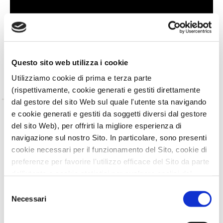
Questo sito web utilizza i cookie
Utilizziamo cookie di prima e terza parte
(rispettivamente, cookie generati e gestiti direttamente
dal gestore del sito Web sul quale l'utente sta navigando
e cookie generati e gestiti da soggetti diversi dal gestore
TORNA INDIETRO
del sito Web), per offrirti la migliore esperienza di
navigazione sul nostro Sito. In particolare, sono presenti
TI È PIACIUTO IL POST?
CONDIVIDI!
cookie necessari per il funzionamento del Sito, cookie di
preferenze per favorire l'utilizzo efficace del Sito da parte
dell'utente e cookie statistici per svolgere analisi del
traffico del Sito Web. Puoi decidere liberamente quali
Selezione
categorie di cookie accettare.
Necessari
del
Per maggiori informazioni, consulta le nostre pagine
consenso
Informativa Privacy
e
Cookie Policy
.