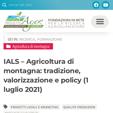
Cerca
Facebo
You
Vai
Cerca
al
contenuto
SEI IN:
RICERCA
FORMAZIONE
,
Agricoltura di montagna
IALS – Agricoltura di
montagna: tradizione,
valorizzazione e policy (1
luglio 2021)
PRODOTTI LOCALI E MARKETING
QUALITÀ PRODUZIONI