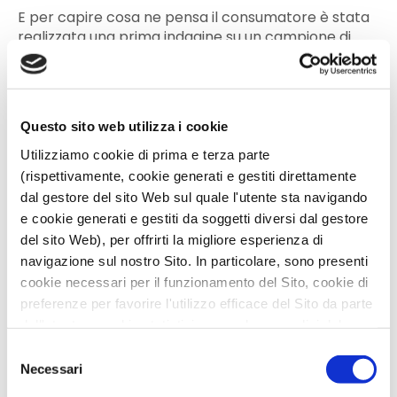
E per capire cosa ne pensa il consumatore è stata
realizzata una prima indagine su un campione di
“
millennials
” italiani, i giovani nati tra gli anni ’80 e il
2000, ritenuti consumatori molto attivi. E’ stata
studiata
la loro reattività
nei confronti di pesce
allevato con
farine ottenute dalle alghe, dai
Questo sito web utilizza i cookie
sottoprodotti della lavorazione delle carni
avicole e dagli insetti
. Il messaggio per gli
Utilizziamo cookie di prima e terza parte
allevamenti che intenderanno fare utilizzo, ad
(rispettivamente, cookie generati e gestiti direttamente
esempio, di farine di insetti è chiaro: il consumatore
dal gestore del sito Web sul quale l'utente sta navigando
chiede di essere correttamente informato in
e cookie generati e gestiti da soggetti diversi dal gestore
merito alle peculiarità che contraddistinguono il
del sito Web), per offrirti la migliore esperienza di
pesce, in particolare sulla eco-sostenibilità. Efficaci
navigazione sul nostro Sito. In particolare, sono presenti
strategie di comunicazione, basate appunto sulla
cookie necessari per il funzionamento del Sito, cookie di
sostenibilità, permetterebbero quindi di
preferenze per favorire l'utilizzo efficace del Sito da parte
raggiungere quel segmento di consumatori
dell'utente e cookie statistici per svolgere analisi del
costantemente in evoluzione, alla ricerca di un
traffico del Sito Web. Puoi decidere liberamente quali
prodotto innovativo, rispettoso dell’ambiente e di
Selezione
facile consumo.
categorie di cookie accettare.
Necessari
del
Per maggiori informazioni, consulta le nostre pagine
consenso