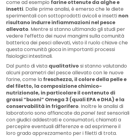
come ad esempio
farine ottenute da alghe e
insetti
. Dalle prime analisi, è emerso che le diete
sperimentali con sottoprodotti avicoli e insetti
non
risultano indurre infiammazioni nel pesce
allevato
. Mentre si stanno ultimando gli studi per
vedere l’effetto dei nuovi mangimi sulla comunità
batterica dei pesci allevati, visto il ruolo chiave che
questa comunità gioca in importanti processi
fisiologici intestinali.
Dal punto di vista
qualitativo
si stanno valutando
alcuni parametri del pesce allevato con le nuove
farine, come la
freschezza, il colore della pelle e
del filetto, la composizione chimico-
nutrizionale, in particolare il contenuto di
grassi “buoni” Omega 3 (quali EPA e DHA) e la
conservabilità in frigorifero
. Inoltre le analisi di
laboratorio sono affiancate da
panel test
sensoriali
con giudici addestrati e consumatori, chiamati a
percepire eventuali differenze e ad esprimere il
loro grado apprezzamento per i filetti di trota.