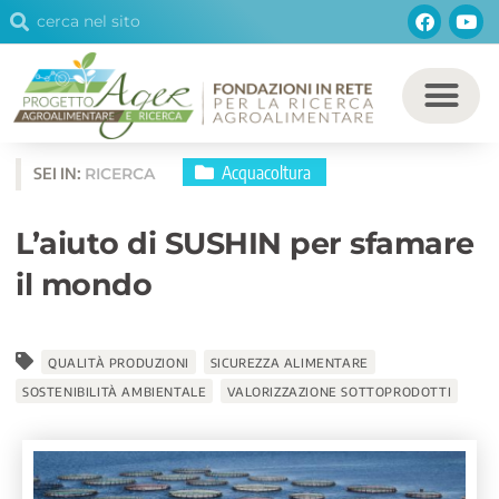
Cerca
Facebo
You
Vai
Cerca
al
contenuto
Acquacoltura
SEI IN:
RICERCA
L’aiuto di SUSHIN per sfamare
il mondo
QUALITÀ PRODUZIONI
SICUREZZA ALIMENTARE
SOSTENIBILITÀ AMBIENTALE
VALORIZZAZIONE SOTTOPRODOTTI