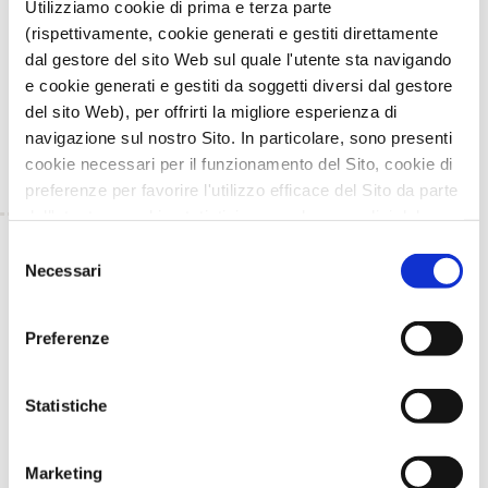
Utilizziamo cookie di prima e terza parte
Sul canale YouTube di Ager
sono disponibili gli
(rispettivamente, cookie generati e gestiti direttamente
interventi dei ricercatori intervenuti ai precedenti
dal gestore del sito Web sul quale l'utente sta navigando
webinar organizzati da FARM-INN e dai progetti
INNOVAMILK e CANESTRUM CASEI.
e cookie generati e gestiti da soggetti diversi dal gestore
del sito Web), per offrirti la migliore esperienza di
navigazione sul nostro Sito. In particolare, sono presenti
cookie necessari per il funzionamento del Sito, cookie di
preferenze per favorire l'utilizzo efficace del Sito da parte
dell'utente e cookie statistici per svolgere analisi del
traffico del Sito Web. Puoi decidere liberamente quali
TORNA INDIETRO
Selezione
categorie di cookie accettare.
Necessari
del
Per maggiori informazioni, consulta le nostre pagine
consenso
TI È PIACIUTO IL POST?
CONDIVIDI!
Informativa Privacy
e
Cookie Policy
.
Preferenze
Statistiche
Marketing