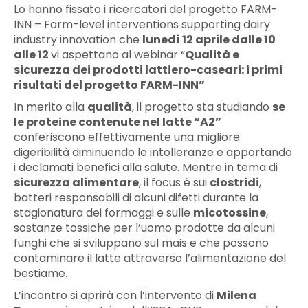
Lo hanno fissato i ricercatori del progetto FARM-
INN – Farm-level interventions supporting dairy
industry innovation che
lunedì 12 aprile dalle 10
alle 12
vi aspettano al webinar “
Qualità e
sicurezza dei prodotti lattiero-caseari: i primi
risultati del progetto FARM-INN”
In merito alla
qualità
, il progetto sta studiando
se
le proteine contenute nel latte “A2”
conferiscono effettivamente una migliore
digeribilità diminuendo le intolleranze e apportando
i declamati benefici alla salute. Mentre in tema di
sicurezza alimentare
, il focus è sui
clostridi
,
batteri responsabili di alcuni difetti durante la
stagionatura dei formaggi e sulle
micotossine
,
sostanze tossiche per l’uomo prodotte da alcuni
funghi che si sviluppano sul mais e che possono
contaminare il latte attraverso l’alimentazione del
bestiame.
L’incontro si aprirà con l’intervento di
Milena