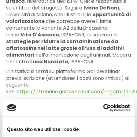
Brasca
, ricercatrice dell’ISPA-CNR e responsabile
scientifica del progetto. Seguirà
Ivano De Noni
,
Università di Milano, che illustrerà le
opportunità di
valorizzazione
che potrebbe avere il latte
contenente la variante A2 della β-caseina.
Infine
Vito D’Ascanio
, ISPA-CNR, descriverà le
strategie per ridurre la contaminazione da
aflatossine nel latte grazie all’uso di additivi
alimentari
nell’alimentazione degli animali. Modera
l’incontro
Luca Nunziata
, ISPA-CNR.
L’iniziativa si terrà su piattaforma GoToWebinar
previa iscrizione (attenzione! I posti sono limitati) al
seguente
link
https://attendee.gotowebinar.com/register/36
Scarica qui
il programma.
Il webinar è inserito nel ciclo di iniziative “CHI
(RI)CERCA TROVA” con l’obiettivo di far conoscere i
risultati delle ricerche sostenute da Ager agli
Questo sito web utilizza i cookie
operatori del settore e a tutti i cittadini.