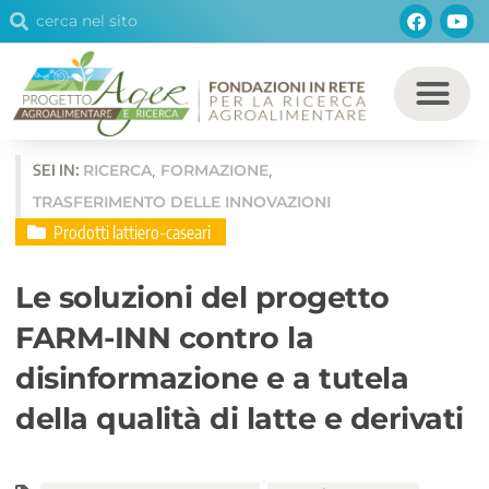
Cerca
Facebo
You
Vai
Cerca
al
contenuto
SEI IN:
RICERCA
FORMAZIONE
,
,
TRASFERIMENTO DELLE INNOVAZIONI
Prodotti lattiero-caseari
Le soluzioni del progetto
FARM-INN contro la
disinformazione e a tutela
della qualità di latte e derivati