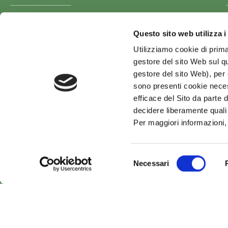
Ager
/ Presso Fondazione Cariplo
Via Manin n. 23 – Milano
Questo sito web utilizza i
Utilizziamo cookie di prima
Facebook
Youtube
gestore del sito Web sul qu
gestore del sito Web), per o
sono presenti cookie necess
efficace del Sito da parte d
decidere liberamente quali
Per maggiori informazioni,
Selezione
Necessari
del
consenso
Ⓒ Pr
PRIVACY POLICY
COOKIE POLICY
CREDITS