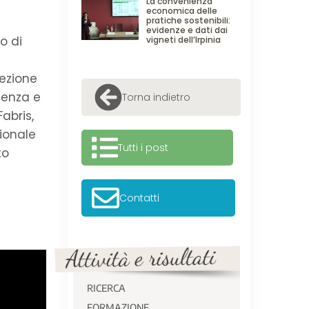
La convenienza
economica delle
pratiche sostenibili:
evidenze e dati dai
o di
vigneti dell’Irpinia
Sezione
ienza e
Torna indietro
abris,
zionale
Tutti i post
to
Contatti
RICERCA
FORMAZIONE