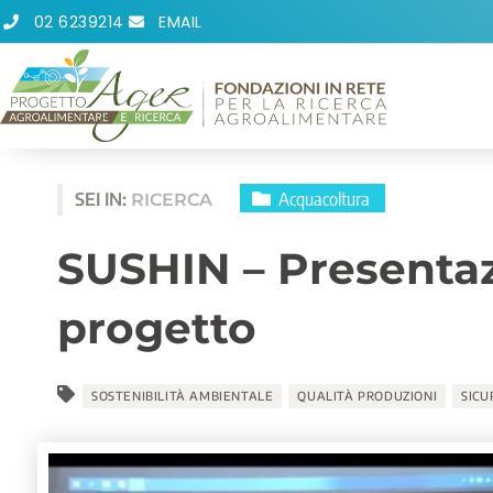
Vai
02 6239214
EMAIL
al
contenuto
Acquacoltura
SEI IN:
RICERCA
SUSHIN – Presentazi
progetto
SOSTENIBILITÀ AMBIENTALE
QUALITÀ PRODUZIONI
SICU