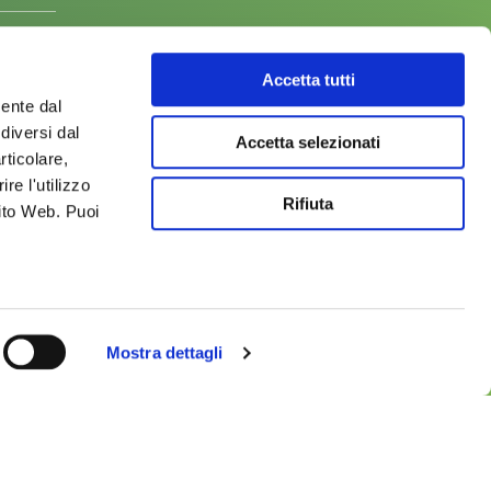
CA
TURA
Accetta tutti
RA DI MONTAGNA
mente dal
LO
ROTEICHE
diversi dal
Accetta selezionati
 AL CAMPO
rticolare,
IO
re l'utilizzo
ICOLO
Rifiuta
Sito Web. Puoi
ATTIERO CASEARI
LO
CO
.
ERIMENTO DELLE INNOVAZIONI
LO
Mostra dettagli
LO
CO