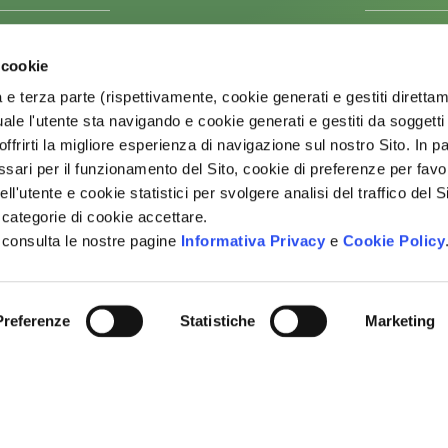
RICER
RICERCA
FORMAZIONE
ACQUACOL
 cookie
TRASFERIMENTO DELLE INNOVAZIONI
AGRICOLTU
 e terza parte (rispettivamente, cookie generati e gestiti diretta
CEREALICO
COLTURE P
ale l'utente sta navigando e cookie generati e gestiti da soggetti 
DAL SUOLO
SITEMAP
ffrirti la migliore esperienza di navigazione sul nostro Sito. In pa
OLIVO E OL
ari per il funzionamento del Sito, cookie di preferenze per favori
ORTOFRUTT
ell'utente e cookie statistici per svolgere analisi del traffico del 
HOME
PRODOTTI L
 categorie di cookie accettare.
AGER
VITIVINICO
ATTIVITÀ E RISULTATI
ZOOTECNI
 consulta le nostre pagine
Informativa Privacy
e
Cookie Policy
BANDI
CONTATTI
TRASF
CEREALICO
Preferenze
Statistiche
Marketing
VITIVINICO
ZOOTECNI
ogetto Ager 2026 | Tutti i diritti riservati