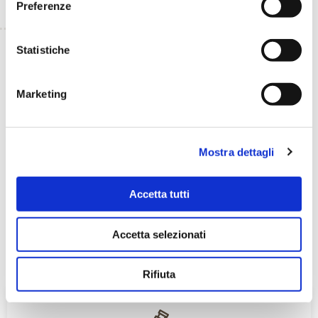
Preferenze
Statistiche
TORNA INDIETRO
TI È PIACIUTO IL POST?
CONDIVIDI!
Marketing
Mostra dettagli
Accetta tutti
Accetta selezionati
Rifiuta