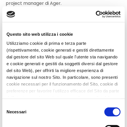
project manager di Ager.
L’incontro sarà moderato da
Cristina De Carlo
,
conduttrice e giornalista di TRM Network,
l’emittente che nei giorni successivi trasmetterà la
registrazione dell’evento.
Questo sito web utilizza i cookie
Anche quest’ultimo webinar rientra nel ciclo “CHI
Utilizziamo cookie di prima e terza parte
(RI)CERCA TROVA”, un contenitore appositamente
(rispettivamente, cookie generati e gestiti direttamente
creato per divulgare i risultati delle ricerche dei
dal gestore del sito Web sul quale l'utente sta navigando
progetti sostenuti da Ager. Gli interventi dei relatori
e cookie generati e gestiti da soggetti diversi dal gestore
che hanno partecipato ai precedenti webinar di
del sito Web), per offrirti la migliore esperienza di
S.O.S. sono disponibili sul canale YouTube di Ager,
nella
playlist dedicata alla filiera olivicola
.
navigazione sul nostro Sito. In particolare, sono presenti
cookie necessari per il funzionamento del Sito, cookie di
preferenze per favorire l'utilizzo efficace del Sito da parte
“Finisce tutto, finiscono anche le cose belle.
dell'utente e cookie statistici per svolgere analisi del
L’importante è che ci siano state.” (tratto dalla
traffico del Sito Web. Puoi decidere liberamente quali
Selezione
pagina FB di Susanna Casciani, “Meglio soffrire
categorie di cookie accettare.
Necessari
del
che mettere in un ripostiglio il cuore”)
Per maggiori informazioni, consulta le nostre pagine
consenso
Informativa Privacy
e
Cookie Policy
.