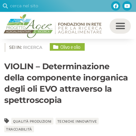
Cerca
Facebo
You
Vai
Cerca
al
contenuto
Olivo e olio
SEI IN:
RICERCA
VIOLIN – Determinazione
della componente inorganica
degli oli EVO attraverso la
spettroscopia
QUALITÀ PRODUZIONI
TECNICHE INNOVATIVE
TRACCIABILITÀ