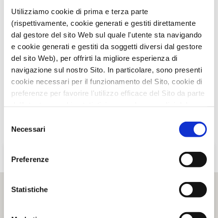
TI È PIACIUTO IL POST?
CONDIVIDI!
Utilizziamo cookie di prima e terza parte
(rispettivamente, cookie generati e gestiti direttamente
dal gestore del sito Web sul quale l'utente sta navigando
e cookie generati e gestiti da soggetti diversi dal gestore
del sito Web), per offrirti la migliore esperienza di
navigazione sul nostro Sito. In particolare, sono presenti
cookie necessari per il funzionamento del Sito, cookie di
preferenze per favorire l'utilizzo efficace del Sito da parte
dell'utente e cookie statistici per svolgere analisi del
traffico del Sito Web. Puoi decidere liberamente quali
Selezione
categorie di cookie accettare.
Necessari
del
Per maggiori informazioni, consulta le nostre pagine
consenso
Informativa Privacy
e
Cookie Policy
.
Preferenze
Statistiche