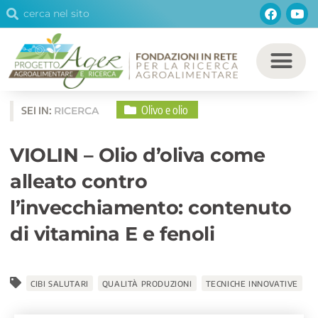
Cerca
Facebo
You
Vai
Cerca
al
contenuto
Olivo e olio
SEI IN:
RICERCA
VIOLIN – Olio d’oliva come
alleato contro
l’invecchiamento: contenuto
di vitamina E e fenoli
CIBI SALUTARI
QUALITÀ PRODUZIONI
TECNICHE INNOVATIVE