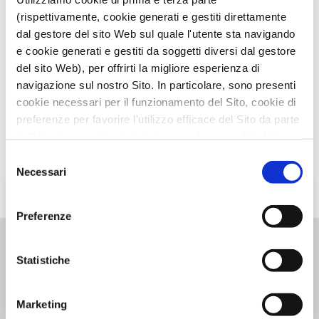
(rispettivamente, cookie generati e gestiti direttamente
dal gestore del sito Web sul quale l'utente sta navigando
e cookie generati e gestiti da soggetti diversi dal gestore
del sito Web), per offrirti la migliore esperienza di
navigazione sul nostro Sito. In particolare, sono presenti
cookie necessari per il funzionamento del Sito, cookie di
preferenze per favorire l'utilizzo efficace del Sito da parte
dell'utente e cookie statistici per svolgere analisi del
traffico del Sito Web. Puoi decidere liberamente quali
Selezione
categorie di cookie accettare.
Necessari
del
Per maggiori informazioni, consulta le nostre pagine
consenso
Informativa Privacy
e
Cookie Policy
.
Preferenze
Statistiche
Marketing