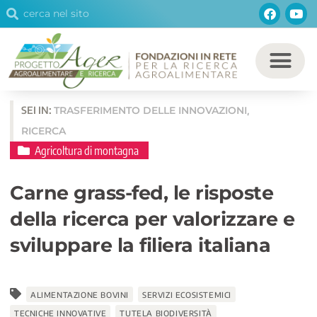
Cerca
Facebo
You
Vai
Cerca
al
contenuto
SEI IN:
TRASFERIMENTO DELLE INNOVAZIONI
,
RICERCA
Agricoltura di montagna
Carne grass-fed, le risposte
della ricerca per valorizzare e
sviluppare la filiera italiana
ALIMENTAZIONE BOVINI
SERVIZI ECOSISTEMICI
TECNICHE INNOVATIVE
TUTELA BIODIVERSITÀ