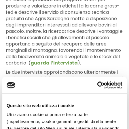
produrre e valorizzare in etichetta la carne grass-
fed e descrive il servizio di consulenza tecnica
gratuita che Agris Sardegna mette a disposizione
degli imprenditori interessati ad allevare bovini al
pascolo. Inoltre, la ricercatrice descrive i vantaggi e
i benefici sociali che gli allevamenti al pascolo
apportano a seguito del recupero delle aree
marginali di montagna, favorendo il mantenimento
della biodiversità animale e vegetale e lo stock del
carbonio (
guarda l’intervista
).
Le due interviste approfondiscono ulteriormente i
risultati ottenuti dal progetto iGRAL e presentati nel
marzo 2023 in occasione dell’evento di fine
progetto: tutte le relazioni sono pubblicate sul
canale YouTube di Ager, i cui titoli con relativi link
sono riportati
in questo articolo
.
Questo sito web utilizza i cookie
Utilizziamo cookie di prima e terza parte
Foto di copertina: Gian Marco Marrosu, Agris
(rispettivamente, cookie generati e gestiti direttamente
Sardegna
dal gestore del sito Web sul quale l'utente sta navigando