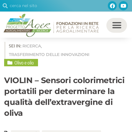
Cerca
Facebo
You
Vai
Cerca
al
contenuto
SEI IN:
RICERCA
,
TRASFERIMENTO DELLE INNOVAZIONI
Olivo e olio
VIOLIN – Sensori colorimetrici
portatili per determinare la
qualità dell’extravergine di
oliva