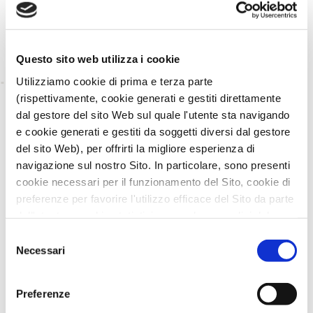
Questo sito web utilizza i cookie
Utilizziamo cookie di prima e terza parte
(rispettivamente, cookie generati e gestiti direttamente
TORNA INDIETRO
dal gestore del sito Web sul quale l'utente sta navigando
e cookie generati e gestiti da soggetti diversi dal gestore
TI È PIACIUTO IL POST?
CONDIVIDI!
del sito Web), per offrirti la migliore esperienza di
navigazione sul nostro Sito. In particolare, sono presenti
cookie necessari per il funzionamento del Sito, cookie di
preferenze per favorire l'utilizzo efficace del Sito da parte
dell'utente e cookie statistici per svolgere analisi del
traffico del Sito Web. Puoi decidere liberamente quali
Selezione
categorie di cookie accettare.
Necessari
del
Per maggiori informazioni, consulta le nostre pagine
consenso
Informativa Privacy
e
Cookie Policy
.
Preferenze