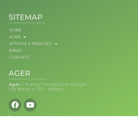
SITEMAP
HOME
AGER
ATTIVITÀ E RISULTATI
BANDI
CONTATTI
AGER
Ager
/ Presso Fondazione Cariplo
Via Manin n. 23 – Milano
Facebook
Youtube
Ⓒ Progetto Ager 2026 | Tutti i diritti riservati
PRIVACY POLICY
COOKIE POLICY