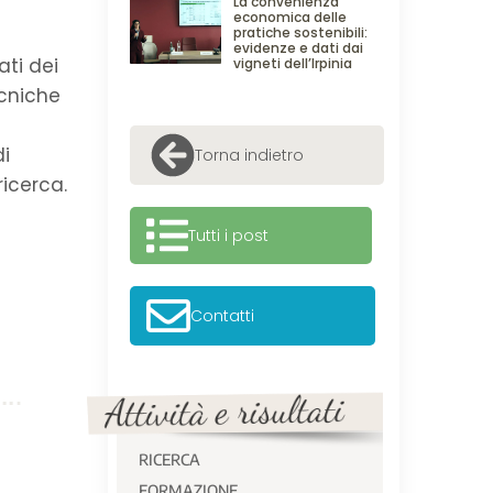
La convenienza
economica delle
pratiche sostenibili:
evidenze e dati dai
ati dei
vigneti dell’Irpinia
ecniche
di
Torna indietro
ricerca.
Tutti i post
Contatti
RICERCA
FORMAZIONE