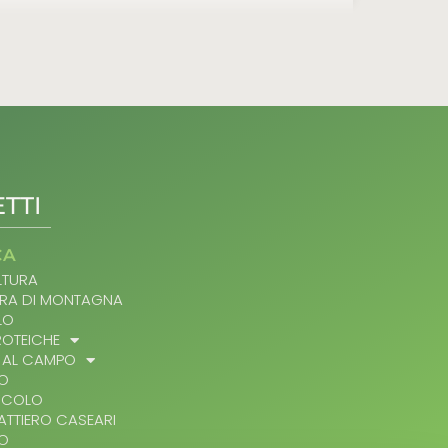
TTI
CA
TURA
RA DI MONTAGNA
LO
ROTEICHE
 AL CAMPO
IO
ICOLO
ATTIERO CASEARI
LO