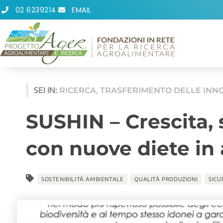
Vai
02 6239214
EMAIL
al
contenuto
SEI IN:
RICERCA
TRASFERIMENTO DELLE INN
,
SUSHIN – Crescita, 
con nuove diete in
SOSTENIBILITÀ AMBIENTALE
QUALITÀ PRODUZIONI
SICU