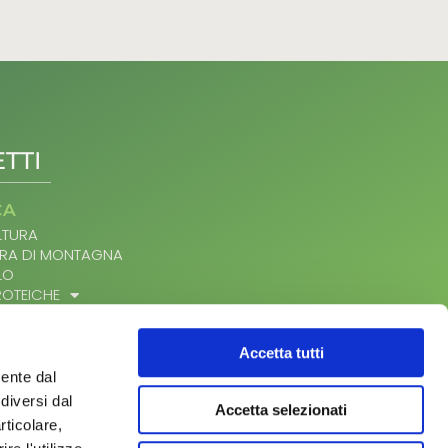
TTI
CA
TURA
RA DI MONTAGNA
LO
ROTEICHE
 AL CAMPO
IO
ICOLO
Accetta tutti
ATTIERO CASEARI
mente dal
LO
diversi dal
Accetta selezionati
CO
rticolare,