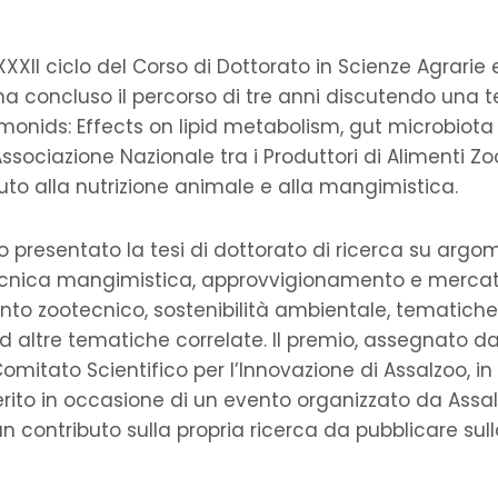
XXXII ciclo del Corso di Dottorato in Scienze Agrarie 
, ha concluso il percorso di tre anni discutendo una t
almonids: Effects on lipid metabolism, gut microbiot
’Associazione Nazionale tra i Produttori di Alimenti Z
uto alla nutrizione animale e alla mangimistica.
ro presentato la tesi di dottorato di ricerca su argo
 tecnica mangimistica, approvvigionamento e mercati
to zootecnico, sostenibilità ambientale, tematiche
d altre tematiche correlate. Il premio, assegnato da
tato Scientifico per l’Innovazione di Assalzoo, in 
nferito in occasione di un evento organizzato da Assa
un contributo sulla propria ricerca da pubblicare sulla