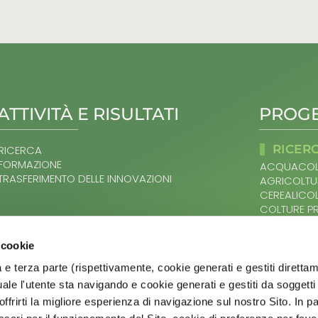
ATTIVITÀ E RISULTATI
PROGE
RICER
RICERCA
FORMAZIONE
ACQUACOL
TRASFERIMENTO DELLE INNOVAZIONI
AGRICOLTU
CEREALICO
COLTURE P
DAL SUOLO
SITEMAP
OLIVO E OL
 cookie
ORTOFRUTT
HOME
PRODOTTI L
 e terza parte (rispettivamente, cookie generati e gestiti diretta
AGER
VITIVINICO
ale l'utente sta navigando e cookie generati e gestiti da soggetti 
ATTIVITÀ E RISULTATI
ZOOTECNI
ffrirti la migliore esperienza di navigazione sul nostro Sito. In pa
BANDI