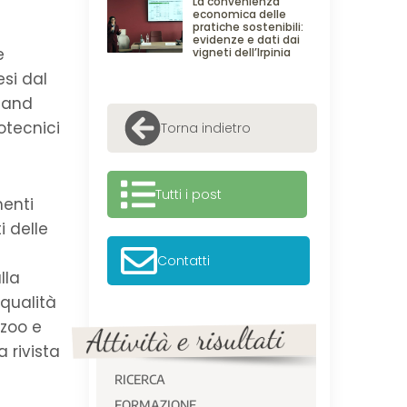
La convenienza
economica delle
pratiche sostenibili:
evidenze e dati dai
e
vigneti dell’Irpinia
esi dal
a and
ootecnici
Torna indietro
Tutti i post
menti
 delle
Contatti
lla
qualità
lzoo e
 rivista
RICERCA
FORMAZIONE