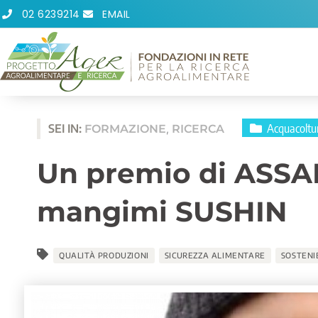
Vai
02 6239214
EMAIL
al
contenuto
Acquacoltu
SEI IN:
FORMAZIONE
RICERCA
,
Un premio di ASSAL
mangimi SUSHIN
QUALITÀ PRODUZIONI
SICUREZZA ALIMENTARE
SOSTENI