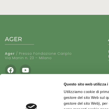
AGER
Ager
/ Presso Fondazione Cariplo
Via Manin n. 23 – Milano
Facebook
Youtube
Questo sito web utilizza i
Utilizziamo cookie di prima
gestore del sito Web sul qu
gestore del sito Web), per o